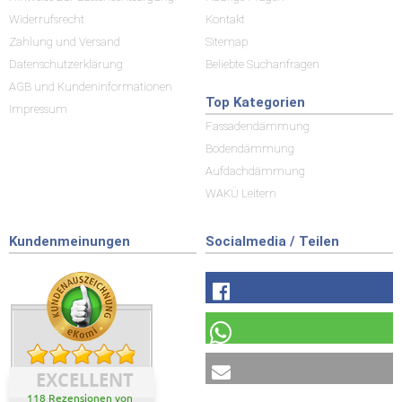
Widerrufsrecht
Kontakt
Zahlung und Versand
Sitemap
Datenschutzerklärung
Beliebte Suchanfragen
AGB und Kundeninformationen
Top Kategorien
Impressum
Fassadendämmung
Bodendämmung
Aufdachdämmung
WAKÜ Leitern
Kundenmeinungen
Socialmedia / Teilen
EXCELLENT
118 Rezensionen von