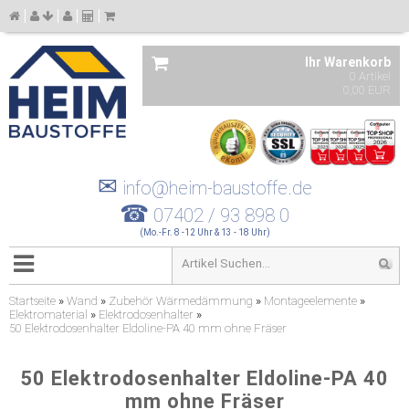
Ihr Warenkorb
0 Artikel
0,00 EUR
✉
info@heim-baustoffe.de
☎
07402 / 93 898 0
(Mo.-Fr. 8 -12 Uhr & 13 - 18 Uhr)
Startseite
»
Wand
»
Zubehör Wärmedämmung
»
Montageelemente
»
Elektromaterial
»
Elektrodosenhalter
»
50 Elektrodosenhalter Eldoline-PA 40 mm ohne Fräser
50 Elektrodosenhalter Eldoline-PA 40
mm ohne Fräser