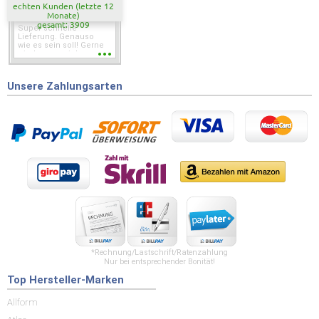
echten Kunden (letzte 12
Monate)
gesamt: 3909
Super schnelle
Lieferung. Genauso
wie es sein soll! Gerne
wieder wenn ich was
brauche.
Unsere Zahlungsarten
*Rechnung/Lastschrift/Ratenzahlung
Nur bei entsprechender Bonität!
Top Hersteller-Marken
Allform