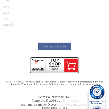
Atlas
Isover
Laier
Mea
Superglass
Vertrag widerrufen
*Alle Preise inkl. 19% MwSt. zzgl. Versandkosten. Unsere Angebote sind freibleibend und nur
solange der Vorrat reicht. Technische Änderungen und Irrtümer nicht ausgeschlossen.
Heim-Baustoffe © 2026
Template © 2026 by
alkim media
eCommerce Engine © 2006
xt:Commerce Shopsoftware
Parse Time: 0.155s