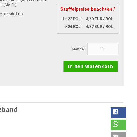
ge (Mo-Fr)
Staffelpreise beachten
!
m Produkt
1 - 23 ROL:
4,60 EUR / ROL
> 24 ROL:
4,37 EUR / ROL
Menge:
tzband