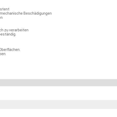
istent
 mechanische Beschädigungen
en
ch zu verarbeiten
beständig.
Oberflächen.
ben.