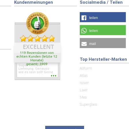
Kundenmeinungen
Socialmedia / Teilen
teilen
teilen
mail
EXCELLENT
119 Rezensionen von
echten Kunden (letzte 12
Top Hersteller-Marken
Monate)
gesamt: 3909
Super schnelle
Allform
Lieferung. Genauso
wie es sein soll! Gerne
Atlas
wieder wenn ich was
brauche.
Isover
Laier
Mea
Superglass