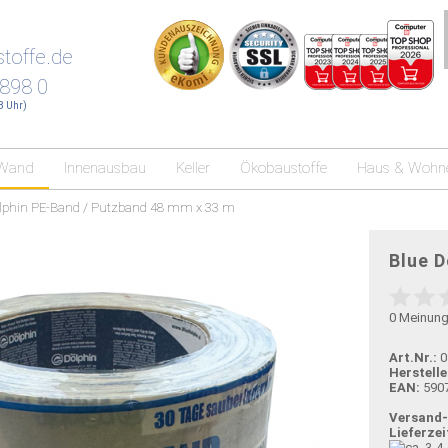
toffe.de
 898 0
18 Uhr)
Wand
Innenausbau
Keller
Ökobaustoffe
Haus & Wohn
lphin PE-Band / Putzband 48 mm x 33 m
Blue D
0
Meinun
Art.Nr.:
0
Herstelle
EAN:
590
Versand
Lieferzei