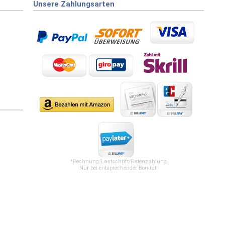
Unsere Zahlungsarten
*Rechnung/Lastschrift/Ratenzahlung
Nur bei entsprechender Bonität!