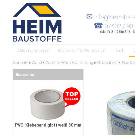
✉
info@heim-baus
☎
07402 / 93
(Mo.-Fr. 8 -12 Uhr & 13 - 
Aktionsangebote
Baubedarf & Werkzeuge
Dach
Startseite
»
Wand
»
Zubehör Wärmedämmung
»
Klebebänder
»
Blue Do
Bestseller
PVC-Klebeband glatt weiß 30 mm