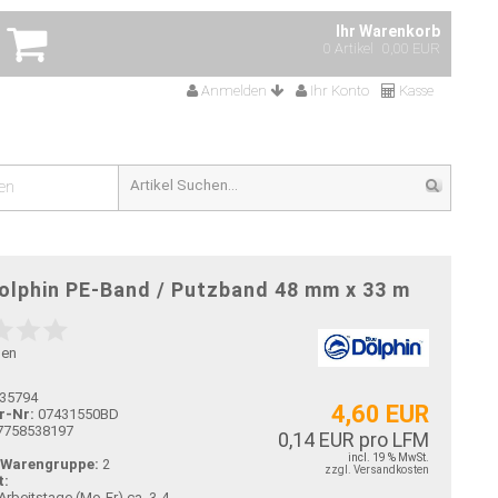
Ihr Warenkorb
0 Artikel
0,00 EUR
Anmelden
Ihr Konto
Kasse
en
olphin PE-Band / Putzband 48 mm x 33 m
gen
35794
4,60 EUR
r-Nr:
07431550BD
7758538197
0,14 EUR pro LFM
incl. 19 % MwSt.
-Warengruppe:
2
zzgl. Versandkosten
t:
ca. 3-4