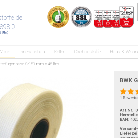
toffe.de
 898 0
18 Uhr)
Wand
Innenausbau
Keller
Ökobaustoffe
Haus & Wohn
terfugenband SK 50 mm x 45 lfm
BWK G
1
Bewertu
Art.Nr.:
0
Herstelle
EAN:
402
Versand
Lieferzei