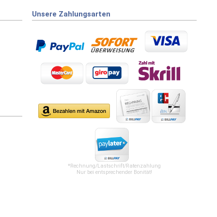
Unsere Zahlungsarten
*Rechnung/Lastschrift/Ratenzahlung
Nur bei entsprechender Bonität!