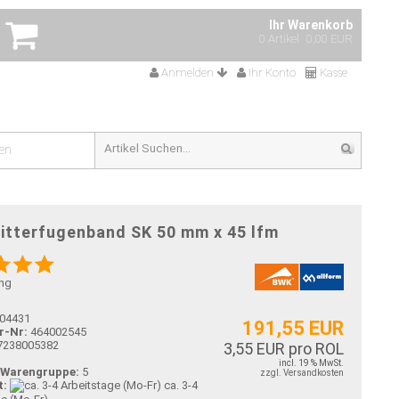
Ihr Warenkorb
0 Artikel
0,00 EUR
Anmelden
Ihr Konto
Kasse
en
itterfugenband SK 50 mm x 45 lfm
ng
04431
191,55 EUR
r-Nr:
464002545
7238005382
3,55 EUR pro ROL
incl. 19 % MwSt.
-Warengruppe:
5
zzgl. Versandkosten
t:
ca. 3-4