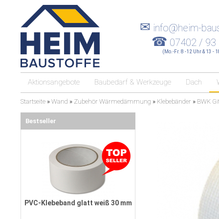
✉
info@heim-baus
☎
07402 / 93
(Mo.-Fr. 8 -12 Uhr & 13 - 
Aktionsangebote
Baubedarf & Werkzeuge
Dach
Startseite
»
Wand
»
Zubehör Wärmedämmung
»
Klebebänder
»
BWK Git
Bestseller
PVC-Klebeband glatt weiß 30 mm