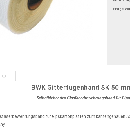
Arbeitsta
Frage zu
ungen
BWK Gitterfugenband SK 50 mm
Selbstklebendes Glasfaserbewehrungsband für Gips
asfaserbewehrungsband für Gipskartonplatten zum kantengenauen Abk
any