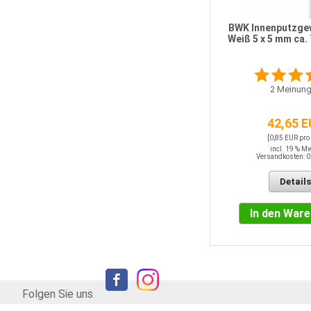
BWK Innenputzgew
Weiß 5 x 5 mm ca. 
2
Meinung
42,65 
[0,85 EUR pro
incl. 19 % M
Versandkosten: 0
Details
In den War
Folgen Sie uns