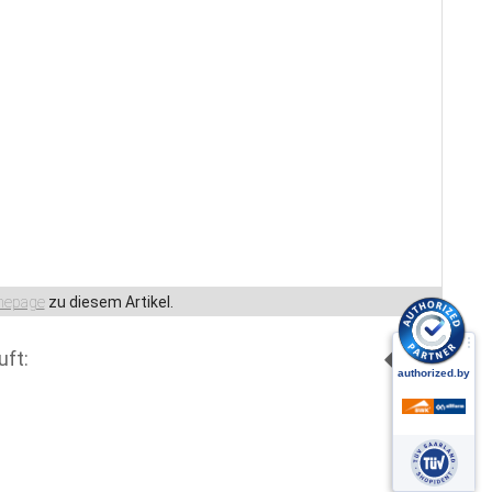
epage
zu diesem Artikel.
uft: