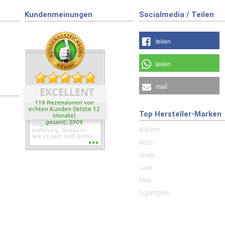
Kundenmeinungen
Socialmedia / Teilen
teilen
teilen
mail
EXCELLENT
119 Rezensionen von
echten Kunden (letzte 12
Top Hersteller-Marken
Monate)
gesamt: 3909
Super schnelle
Allform
Lieferung. Genauso
wie es sein soll! Gerne
Atlas
wieder wenn ich was
brauche.
Isover
Laier
Mea
Superglass