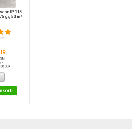
ebe IP 115
75 gr, 50 m²
en
EUR
 QM]
wSt.
,00 EUR
enkorb