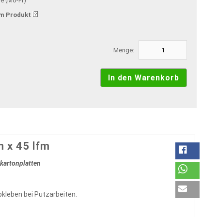
ge (Mo-Fr)
m Produkt
Menge:
 x 45 lfm
kartonplatten
leben bei Putzarbeiten.