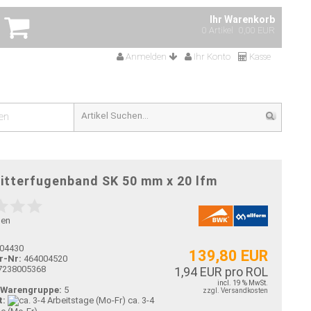
Ihr Warenkorb
0 Artikel
0,00 EUR
Anmelden
Ihr Konto
Kasse
en
itterfugenband SK 50 mm x 20 lfm
gen
04430
139,80 EUR
r-Nr:
464004520
7238005368
1,94 EUR pro ROL
incl. 19 % MwSt.
-Warengruppe:
5
zzgl. Versandkosten
t:
ca. 3-4