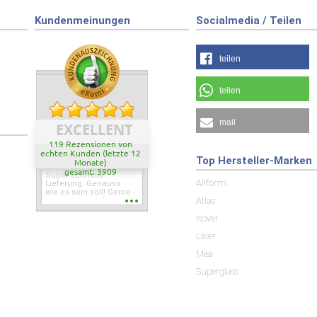
Kundenmeinungen
Socialmedia / Teilen
teilen
teilen
mail
EXCELLENT
119 Rezensionen von
echten Kunden (letzte 12
Top Hersteller-Marken
Monate)
gesamt: 3909
Super schnelle
Allform
Lieferung. Genauso
wie es sein soll! Gerne
Atlas
wieder wenn ich was
brauche.
Isover
Laier
Mea
Superglass