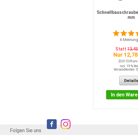
Gipskartonplatte 12,5 mm 2000 x
1250 mm
Schnellbauschrauben
mm
6
Meinungen
6
Meinung
3,85 EUR / QM
Statt
13,4
Nur 12,78
incl. 19 % MwSt.
Versandkosten: 0,00 EUR
[0,01 EUR pro
incl. 19 % M
Versandkosten: 0
Details
Details
In den Warenkorb
In den War
Folgen Sie uns