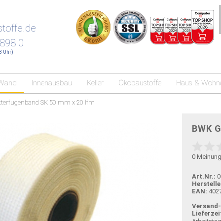
toffe.de
 898 0
18 Uhr)
Wand
Innenausbau
Keller
Ökobaustoffe
Haus & Wohn
terfugenband SK 50 mm x 20 lfm
BWK G
0
Meinun
Art.Nr.:
0
Herstelle
EAN:
402
Versand
Lieferzei