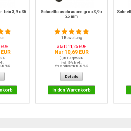
 fein 3,9 x 35
Schnellbauschrauben grob 3,9 x
Schnell
25 mm
en
1
Bewertung
5 EUR
Statt
11,25 EUR
 EUR
Nur 10,69 EUR
 STK]
[0,01 EUR pro STK]
wSt.
incl. 19 % MwSt.
,00 EUR
Versandkosten: 0,00 EUR
Details
enkorb
In den Warenkorb