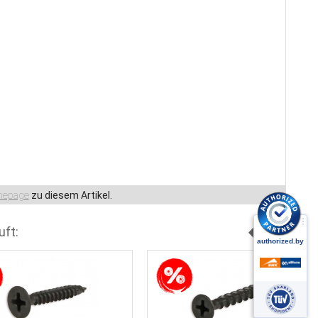
epage
zu diesem Artikel.
uft: