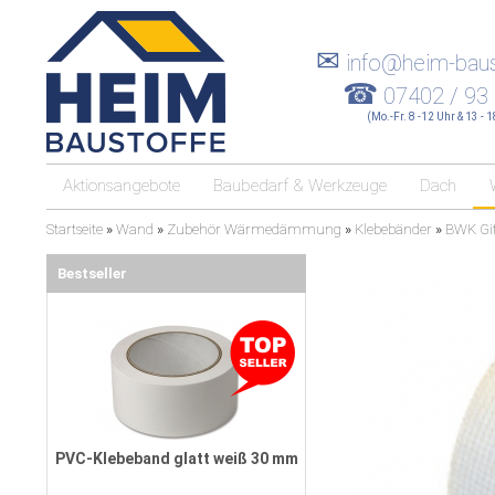
✉
info@heim-baus
☎
07402 / 93
(Mo.-Fr. 8 -12 Uhr & 13 - 
Aktionsangebote
Baubedarf & Werkzeuge
Dach
Startseite
»
Wand
»
Zubehör Wärmedämmung
»
Klebebänder
»
BWK Git
Bestseller
PVC-Klebeband glatt weiß 30 mm