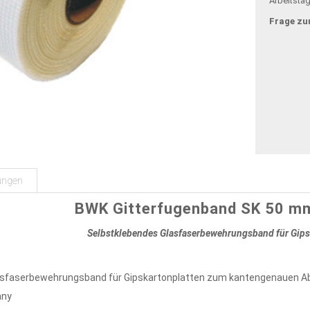
Arbeitsta
Frage zu
ungen
BWK Gitterfugenband SK 50 mm
Selbstklebendes Glasfaserbewehrungsband für Gips
asfaserbewehrungsband für Gipskartonplatten zum kantengenauen Abk
any