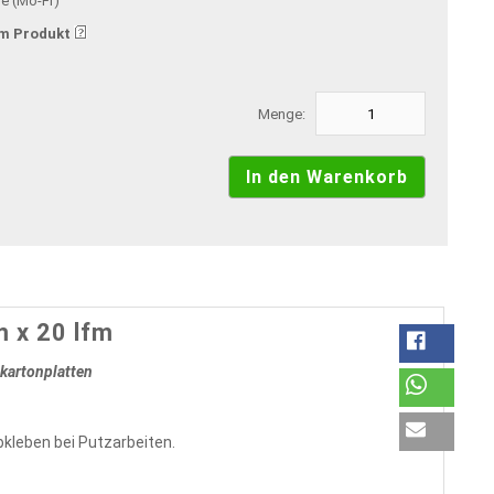
ge (Mo-Fr)
m Produkt
Menge:
 x 20 lfm
kartonplatten
leben bei Putzarbeiten.