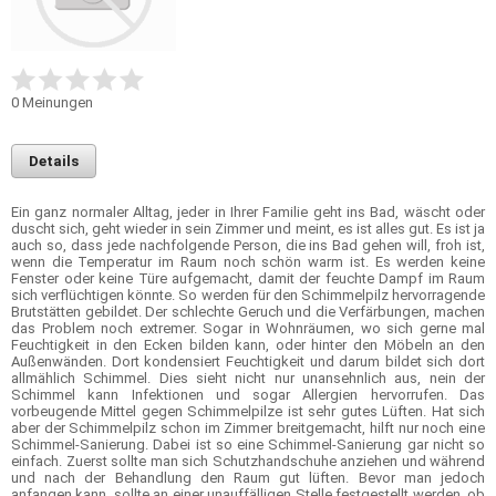
0
Meinungen
Details
Ein ganz normaler Alltag, jeder in Ihrer Familie geht ins Bad, wäscht oder
duscht sich, geht wieder in sein Zimmer und meint, es ist alles gut. Es ist ja
auch so, dass jede nachfolgende Person, die ins Bad gehen will, froh ist,
wenn die Temperatur im Raum noch schön warm ist. Es werden keine
Fenster oder keine Türe aufgemacht, damit der feuchte Dampf im Raum
sich verflüchtigen könnte. So werden für den Schimmelpilz hervorragende
Brutstätten gebildet. Der schlechte Geruch und die Verfärbungen, machen
das Problem noch extremer. Sogar in Wohnräumen, wo sich gerne mal
Feuchtigkeit in den Ecken bilden kann, oder hinter den Möbeln an den
Außenwänden. Dort kondensiert Feuchtigkeit und darum bildet sich dort
allmählich Schimmel. Dies sieht nicht nur unansehnlich aus, nein der
Schimmel kann Infektionen und sogar Allergien hervorrufen. Das
vorbeugende Mittel gegen Schimmelpilze ist sehr gutes Lüften. Hat sich
aber der Schimmelpilz schon im Zimmer breitgemacht, hilft nur noch eine
Schimmel-Sanierung. Dabei ist so eine Schimmel-Sanierung gar nicht so
einfach. Zuerst sollte man sich Schutzhandschuhe anziehen und während
und nach der Behandlung den Raum gut lüften. Bevor man jedoch
anfangen kann, sollte an einer unauffälligen Stelle festgestellt werden, ob