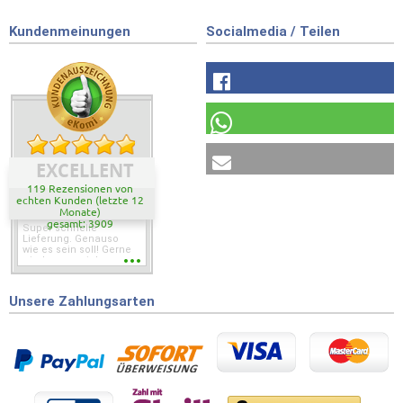
Kundenmeinungen
Socialmedia / Teilen
EXCELLENT
119 Rezensionen von
echten Kunden (letzte 12
Monate)
gesamt: 3909
Super schnelle
Lieferung. Genauso
wie es sein soll! Gerne
wieder wenn ich was
brauche.
Unsere Zahlungsarten