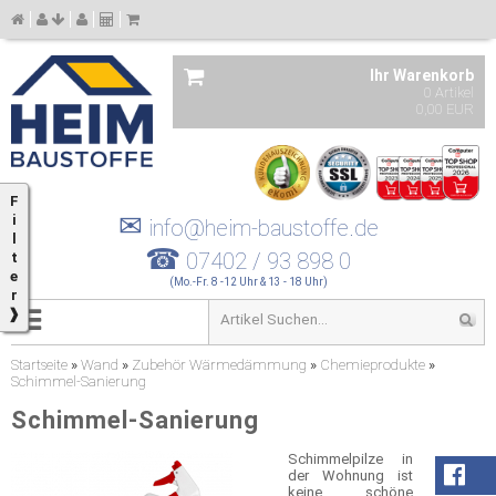
Ihr Warenkorb
0 Artikel
0,00 EUR
F
✉
i
info@heim-baustoffe.de
l
☎
07402 / 93 898 0
t
e
(Mo.-Fr. 8 -12 Uhr & 13 - 18 Uhr)
r
❱
Startseite
»
Wand
»
Zubehör Wärmedämmung
»
Chemieprodukte
»
Schimmel-Sanierung
Schimmel-Sanierung
Schimmelpilze in
der Wohnung ist
keine schöne