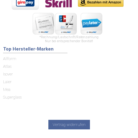
*Rechnung/Lastschrift/Ratenzahlung
Nur bei entsprechender Bonität!
Top Hersteller-Marken
Allform
Atlas
Isover
Laier
Mea
Superglass
Vertrag widerrufen