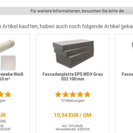
Für weitere Informationen, besuchen Sie bitte die
Hom
 Artikel kauften, haben auch noch folgende Artikel geka
gewebe Weiß
Fassadenplatte EPS WDV Grau
Fassa
 50 m²
032 100 mm
gen
13
Meinungen
EUR
10,54 EUR / QM
 QM]
wSt.
incl. 19 % MwSt.
,00 EUR
Versandkosten: 0,00 EUR