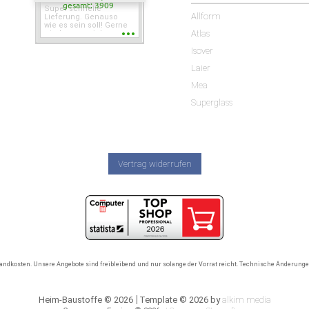
gesamt: 3909
Super schnelle
Allform
Lieferung. Genauso
wie es sein soll! Gerne
Atlas
wieder wenn ich was
brauche.
Isover
Laier
Mea
Superglass
Vertrag widerrufen
rsandkosten. Unsere Angebote sind freibleibend und nur solange der Vorrat reicht. Technische Änderun
Heim-Baustoffe © 2026
Template © 2026 by
alkim media