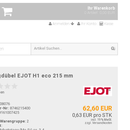
Ihr Warenkorb
0 Artikel
0,00 EUR
Anmelden
Ihr Konto
Kasse
en
gdübel EJOT H1 eco 215 mm
gen
08076
62,60 EUR
r-Nr:
8746215400
9161007425
0,63 EUR pro STK
incl. 19 % MwSt.
-Warengruppe:
2
zzgl. Versandkosten
t:
ca. 3-4