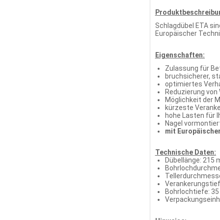
Produktbeschreibu
Schlagdübel ETA sin
Europäischer Techni
Eigenschaften:
Zulassung für Bet
bruchsicherer, st
optimiertes Verh
Reduzierung von
Möglichkeit der M
kürzeste Veranke
hohe Lasten für I
Nagel vormontier
mit Europäische
Technische Daten:
Dübellänge: 215
Bohrlochdurchme
Tellerdurchmess
Verankerungstie
Bohrlochtiefe: 3
Verpackungseinhe