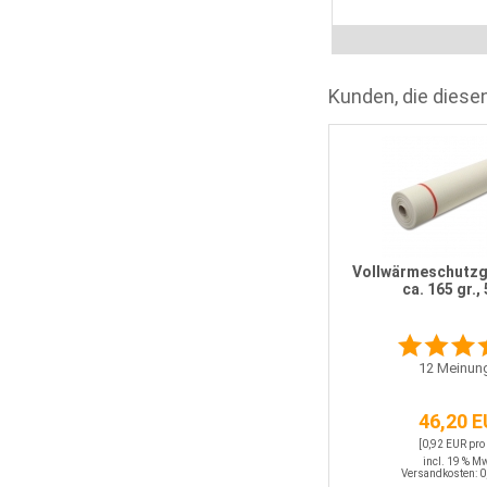
Kunden, die diesen
Schlagdübel EJOT H1 eco 155 mm
Vollwärmeschutz
ca. 165 gr.,
0
Meinungen
12
Meinun
39,95 EUR
[0,40 EUR pro STK]
46,20 
incl. 19 % MwSt.
Versandkosten: 0,00 EUR
[0,92 EUR pro
incl. 19 % M
Versandkosten: 0
Details