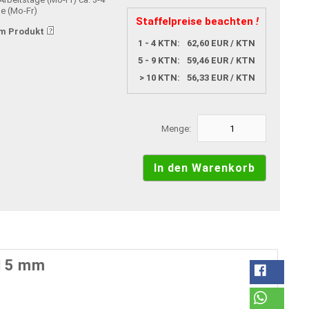
ge (Mo-Fr)
Staffelpreise beachten
!
m Produkt
1 - 4 KTN:
62,60 EUR / KTN
5 - 9 KTN:
59,46 EUR / KTN
> 10 KTN:
56,33 EUR / KTN
Menge:
215 mm