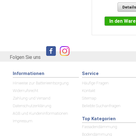
Details
In den Warenkorb
In den War
Folgen Sie uns
Informationen
Service
Hinweise zur Batterieentsorgung
Häufige Fragen
Widerrufsrecht
Kontakt
Zahlung und Versand
Sitemap
Datenschutzerklärung
Beliebte Suchanfragen
AGB und Kundeninformationen
Top Kategorien
Impressum
Fassadendämmung
Bodendämmung