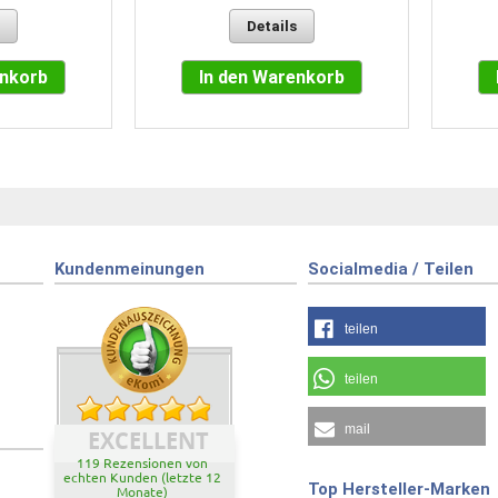
Details
enkorb
In den Warenkorb
Kundenmeinungen
Socialmedia / Teilen
teilen
teilen
mail
EXCELLENT
119 Rezensionen von
echten Kunden (letzte 12
Top Hersteller-Marken
Monate)