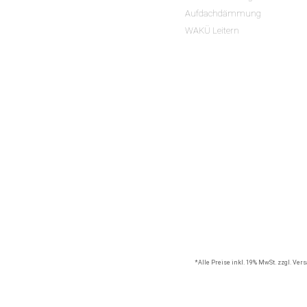
Aufdachdämmung
WAKÜ Leitern
*Alle Preise inkl. 19% MwSt. zzgl. Ve