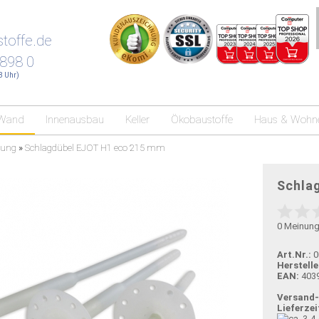
toffe.de
 898 0
18 Uhr)
Wand
Innenausbau
Keller
Ökobaustoffe
Haus & Wohn
sung
»
Schlagdübel EJOT H1 eco 215 mm
Schla
0
Meinun
Art.Nr.:
0
Herstelle
EAN:
403
Versand
Lieferzei