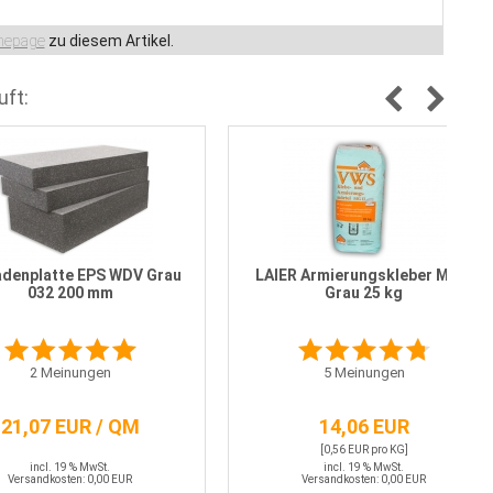
epage
zu diesem Artikel.
uft:
denplatte EPS WDV Grau
LAIER Armierungskleber MG II
032 200 mm
Grau 25 kg
2
Meinungen
5
Meinungen
21,07 EUR / QM
14,06 EUR
[0,56 EUR pro KG]
incl. 19 % MwSt.
incl. 19 % MwSt.
Versandkosten: 0,00 EUR
Versandkosten: 0,00 EUR