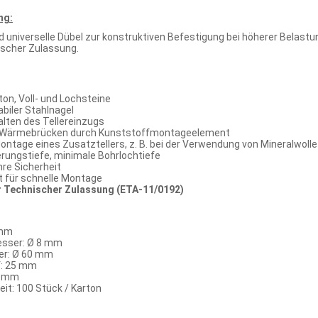
ng:
d universelle Dübel zur konstruktiven Befestigung bei höherer Be
scher Zulassung.
on, Voll- und Lochsteine
abiler Stahlnagel
alten des Tellereinzugs
 Wärmebrücken durch Kunststoffmontageelement
ontage eines Zusatztellers, z. B. bei der Verwendung von Mineralwolle
rungstiefe, minimale Bohrlochtiefe
hre Sicherheit
t für schnelle Montage
r Technischer Zulassung (ETA-11/0192)
 mm
sser: Ø 8 mm
er: Ø 60 mm
f: 25 mm
5 mm
it: 100 Stück / Karton