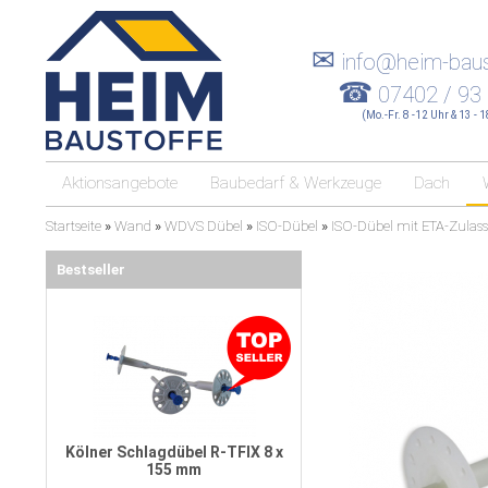
✉
info@heim-baus
☎
07402 / 93
(Mo.-Fr. 8 -12 Uhr & 13 - 
Aktionsangebote
Baubedarf & Werkzeuge
Dach
Startseite
»
Wand
»
WDVS Dübel
»
ISO-Dübel
»
ISO-Dübel mit ETA-Zulas
Bestseller
Kölner Schlagdübel R-TFIX 8 x
155 mm