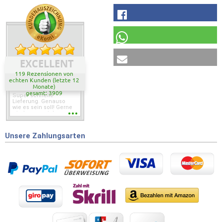
EXCELLENT
119 Rezensionen von
echten Kunden (letzte 12
Monate)
gesamt: 3909
Super schnelle
Lieferung. Genauso
wie es sein soll! Gerne
wieder wenn ich was
brauche.
Unsere Zahlungsarten