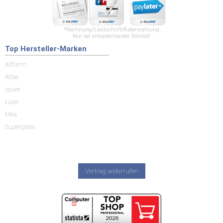
*Rechnung/Lastschrift/Ratenzahlung
Nur bei entsprechender Bonität!
Top Hersteller-Marken
Allform
Atlas
Isover
Laier
Mea
Superglass
Vertrag widerrufen