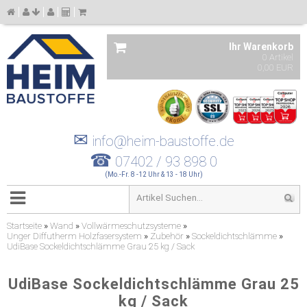
Ihr Warenkorb
0 Artikel
0,00 EUR
✉
info@heim-baustoffe.de
☎
07402 / 93 898 0
(Mo.-Fr. 8 -12 Uhr & 13 - 18 Uhr)
Startseite
»
Wand
»
Vollwärmeschutzsysteme
»
Unger Diffutherm Holzfasersystem
»
Zubehör
»
Sockeldichtschlämme
»
UdiBase Sockeldichtschlämme Grau 25 kg / Sack
UdiBase Sockeldichtschlämme Grau 25
kg / Sack