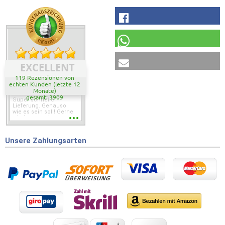
EXCELLENT
119 Rezensionen von
echten Kunden (letzte 12
Monate)
gesamt: 3909
Super schnelle
Lieferung. Genauso
wie es sein soll! Gerne
wieder wenn ich was
brauche.
Unsere Zahlungsarten