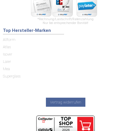
*Rechnung/Lastschrift/Ratenzahlung
Nur bei entsprechender Bonität!
Top Hersteller-Marken
Allform
Atlas
Isover
Laier
Mea
Superglass
Vertrag widerrufen