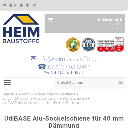
Ihr Warenkorb
0 Artikel
0,00 EUR
✉
info@heim-baustoffe.de
☎
07402 / 93 898 0
(Mo.-Fr. 8 -12 Uhr & 13 - 18 Uhr)
Startseite
»
Wand
»
Vollwärmeschutzsysteme
»
Unger Diffutherm Holzfasersystem
»
Sockelschienen
»
UdiBASE Alu-Sockelschiene für 40 mm Dämmung
UdiBASE Alu-Sockelschiene für 40 mm
Dämmung