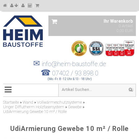
Ihr Warenkorb
0 Artikel
0,00 EUR
✉
info@heim-baustoffe.de
☎
07402 / 93 898 0
(Mo.-Fr. 8 -12 Uhr & 13 - 18 Uhr)
Startseite
»
Wand
»
Vollwärmeschutzsysteme
»
Unger Diffutherm Holzfasersystem
»
Gewebe
»
UdiArmierung Gewebe 10 m² / Rolle
UdiArmierung Gewebe 10 m² / Rolle