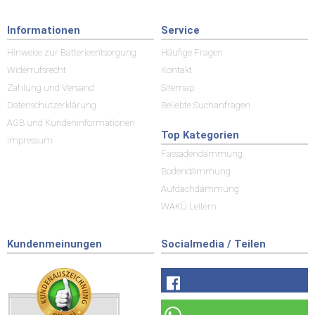
Informationen
Service
Hinweise zur Batterieentsorgung
Häufige Fragen
Widerrufsrecht
Kontakt
Zahlung und Versand
Sitemap
Datenschutzerklärung
Beliebte Suchanfragen
AGB und Kundeninformationen
Top Kategorien
Impressum
Fassadendämmung
Bodendämmung
Aufdachdämmung
WAKÜ Leitern
Kundenmeinungen
Socialmedia / Teilen