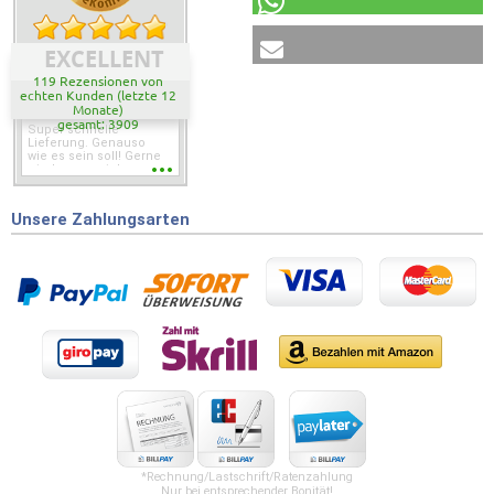
EXCELLENT
119 Rezensionen von
echten Kunden (letzte 12
Monate)
gesamt: 3909
Super schnelle
Lieferung. Genauso
wie es sein soll! Gerne
wieder wenn ich was
brauche.
Unsere Zahlungsarten
*Rechnung/Lastschrift/Ratenzahlung
Nur bei entsprechender Bonität!