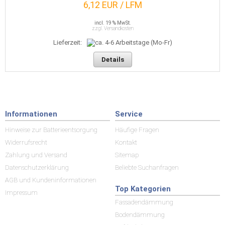
6,12 EUR / LFM
incl. 19 % MwSt.
zzgl. Versandkosten
Lieferzeit:
Details
Informationen
Service
Hinweise zur Batterieentsorgung
Häufige Fragen
Widerrufsrecht
Kontakt
Zahlung und Versand
Sitemap
Datenschutzerklärung
Beliebte Suchanfragen
AGB und Kundeninformationen
Top Kategorien
Impressum
Fassadendämmung
Bodendämmung