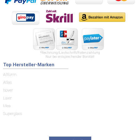
*Rechnung/Lastschrift/Ratenzahlung
Nur bei entsprechender Bonität!
Top Hersteller-Marken
Allform
Atlas
Isover
Laier
Mea
Superglass