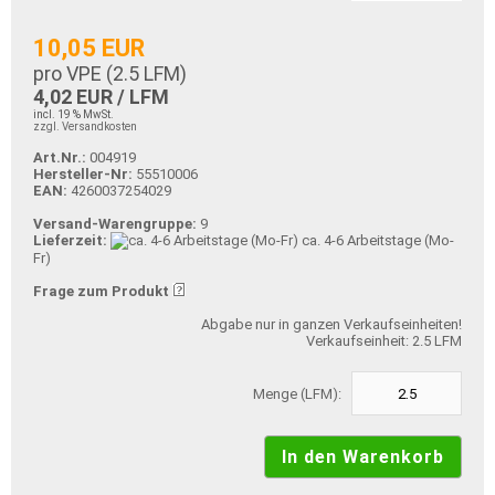
10,05 EUR
pro VPE (
2.5
LFM)
4,02 EUR / LFM
incl. 19 % MwSt.
zzgl. Versandkosten
Art.Nr.:
004919
Hersteller-Nr:
55510006
EAN:
4260037254029
Versand-Warengruppe:
9
Lieferzeit:
ca. 4-6 Arbeitstage (Mo-
Fr)
Frage zum Produkt
Abgabe nur in ganzen Verkaufseinheiten!
Verkaufseinheit: 2.5 LFM
Menge (LFM):