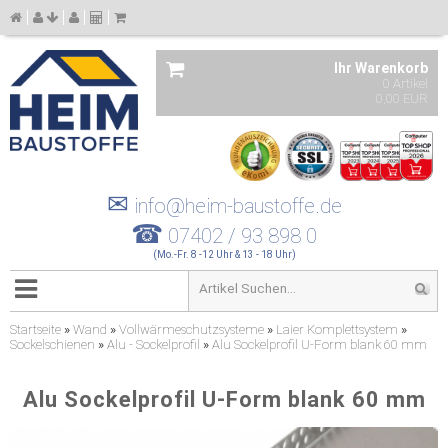
Ihr Warenkorb
0 Artikel
0,00 EUR
✉
info@heim-baustoffe.de
☎
07402 / 93 898 0
(Mo.-Fr. 8 -12 Uhr & 13 - 18 Uhr)
Startseite
»
Wand
»
Vollwärmeschutzsysteme
»
Laier Komplettsystem
»
Sockelschienen
»
Alu - Sockelprofil
»
Alu Sockelprofil U-Form blank 60 mm
Alu Sockelprofil U-Form blank 60 mm