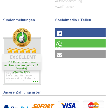
Aufdachdämmung
WAKÜ Leitern
Kundenmeinungen
Socialmedia / Teilen
EXCELLENT
119 Rezensionen von
echten Kunden (letzte 12
Monate)
gesamt: 3909
Super schnelle
Lieferung. Genauso
wie es sein soll! Gerne
wieder wenn ich was
brauche.
Unsere Zahlungsarten