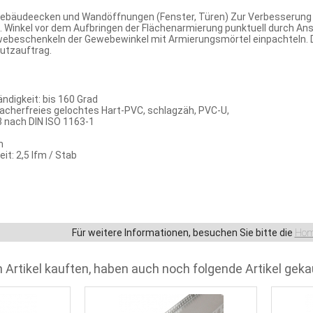
ebäudeecken und Wandöffnungen (Fenster, Türen) Zur Verbesserung d
lt. Winkel vor dem Aufbringen der Flächenarmierung punktuell durch A
ebeschenkeln der Gewebewinkel mit Armierungsmörtel einpachteln. 
Putzauftrag.
digkeit: bis 160 Grad
acherfreies gelochtes Hart-PVC, schlagzäh, PVC-U,
 nach DIN ISO 1163-1
m
t: 2,5 lfm / Stab
Für weitere Informationen, besuchen Sie bitte die
Hom
 Artikel kauften, haben auch noch folgende Artikel geka