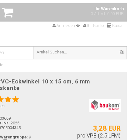
Ihr Warenkorb
0 Artikel
0,00 EUR
Anmelden
Ihr Konto
Kasse
en
te
VC-Eckwinkel 10 x 15 cm, 6 mm
skante
gen
03669
r-Nr:
2025
3,28 EUR
6705004345
pro VPE (
2.5
LFM)
-Warengruppe:
9