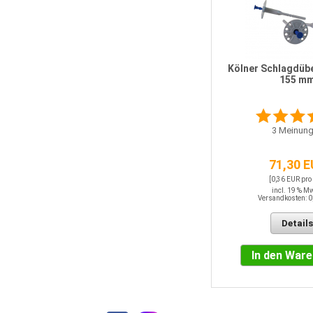
LAIER Mineralischer Edelputz
Weiß 2 mm 30 kg/Sack
Kölner Schlagdübe
155 m
4
Meinungen
3
Meinung
17,10 EUR
[0,57 EUR pro KG]
71,30 
incl. 19 % MwSt.
Versandkosten: 0,00 EUR
[0,36 EUR pro
incl. 19 % M
Versandkosten: 0
Details
Details
In den Warenkorb
In den War