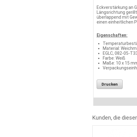
Eckverstärkung an G
Längsrichtung geril
überlappend mit Gew
einen einheitlichen 
Eigenschaften:
Temperaturbestän
Material: Weichm
EGLC, 082-05-T33
Farbe: Weiß
Maße: 10 x 15 m
Verpackungseinhei
Drucken
Kunden, die diesen