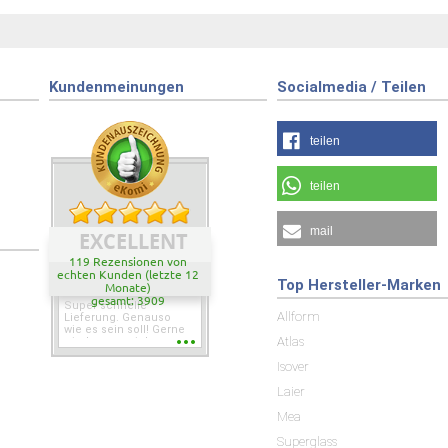
Kundenmeinungen
Socialmedia / Teilen
teilen
teilen
mail
EXCELLENT
119 Rezensionen von
echten Kunden (letzte 12
Top Hersteller-Marken
Monate)
gesamt: 3909
Super schnelle
Allform
Lieferung. Genauso
wie es sein soll! Gerne
Atlas
wieder wenn ich was
brauche.
Isover
Laier
Mea
Superglass