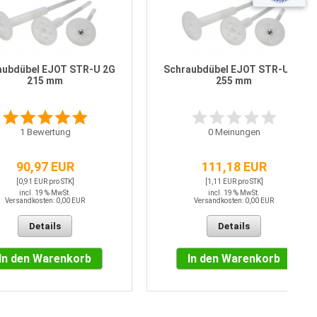
aubdübel EJOT STR-U 2G
Schraubdübel EJOT STR-U 2G
215 mm
255 mm
1
Bewertung
0
Meinungen
90,97 EUR
111,18 EUR
[0,91 EUR pro STK]
[1,11 EUR pro STK]
incl. 19 % MwSt.
incl. 19 % MwSt.
Versandkosten: 0,00 EUR
Versandkosten: 0,00 EUR
Details
Details
In den Warenkorb
In den Warenkorb