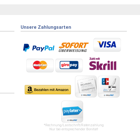
Unsere Zahlungsarten
*Rechnung/Lastschrift/Ratenzahlung
Nur bei entsprechender Bonität!