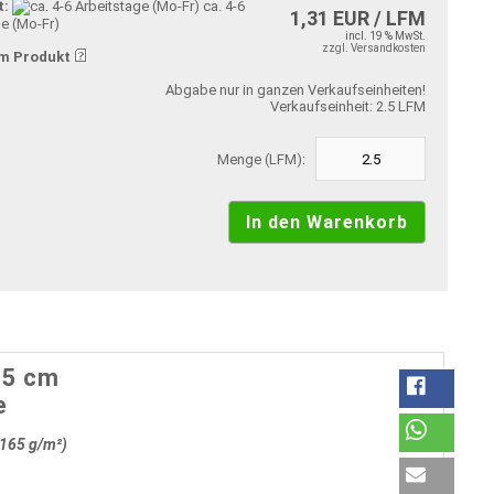
t:
ca. 4-6
1,31 EUR / LFM
ge (Mo-Fr)
incl. 19 % MwSt.
zzgl. Versandkosten
m Produkt
Abgabe nur in ganzen Verkaufseinheiten!
Verkaufseinheit: 2.5 LFM
Menge (LFM):
15 cm
e
165 g/m²)