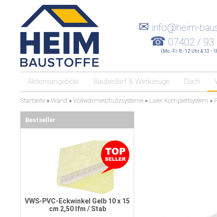
✉
info@heim-baus
☎
07402 / 93
(Mo.-Fr. 8 -12 Uhr & 13 - 
Aktionsangebote
Baubedarf & Werkzeuge
Dach
Startseite
»
Wand
»
Vollwärmeschutzsysteme
»
Laier Komplettsystem
»
P
Bestseller
VWS-PVC-Eckwinkel Gelb 10 x 15
cm 2,50 lfm / Stab