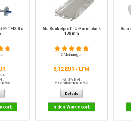
l R-TFIX 8 x
Alu Sockelprofil U-Form blank
Schr
m
100 mm
en
2
Meinungen
EUR
6,12 EUR / LFM
 STK]
wSt.
incl. 19 % MwSt.
,00 EUR
Versandkosten: 0,00 EUR
Details
enkorb
In den Warenkorb