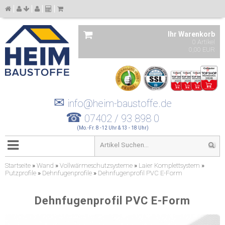
Ihr Warenkorb
0 Artikel
0,00 EUR
✉
info@heim-baustoffe.de
☎
07402 / 93 898 0
(Mo.-Fr. 8 -12 Uhr & 13 - 18 Uhr)
Startseite
»
Wand
»
Vollwärmeschutzsysteme
»
Laier Komplettsystem
»
Putzprofile
»
Dehnfugenprofile
»
Dehnfugenprofil PVC E-Form
Dehnfugenprofil PVC E-Form