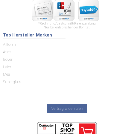
*Rechnung/Lastschrift/Ratenzahlung
Nur bei entsprechender Bonität!
Top Hersteller-Marken
Allform
Atlas
Isover
Laier
Mea
Superglass
Vertrag widerrufen