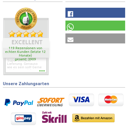
EXCELLENT
119 Rezensionen von
echten Kunden (letzte 12
Monate)
gesamt: 3909
Super schnelle
Lieferung. Genauso
wie es sein soll! Gerne
wieder wenn ich was
brauche.
Unsere Zahlungsarten