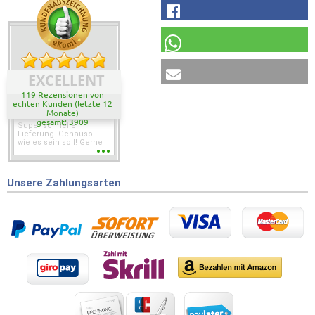
EXCELLENT
119 Rezensionen von
echten Kunden (letzte 12
Monate)
gesamt: 3909
Super schnelle
Lieferung. Genauso
wie es sein soll! Gerne
wieder wenn ich was
brauche.
Unsere Zahlungsarten