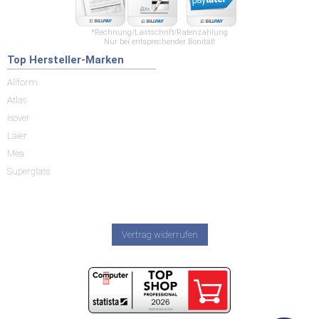
*Rechnung/Lastschrift/Ratenzahlung
Nur bei entsprechender Bonität!
Top Hersteller-Marken
Allform
Atlas
Isover
Laier
Mea
Superglass
Vertrag widerrufen