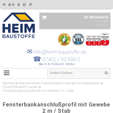
Ihr Warenkorb
0 Artikel
0,00 EUR
✉
info@heim-baustoffe.de
☎
07402 / 93 898 0
(Mo.-Fr. 8 -12 Uhr & 13 - 18 Uhr)
Startseite
»
Wand
»
Vollwärmeschutzsysteme
»
Laier Komplettsystem
»
Putzprofile
»
APU-Leisten
»
Fensterbankanschlußprofil mit Gewebe 2 m / Stab
Fensterbankanschlußprofil mit Gewebe
2 m / Stab