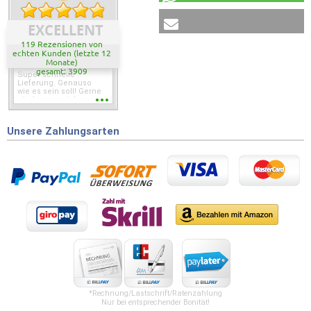
EXCELLENT
119 Rezensionen von
echten Kunden (letzte 12
Monate)
gesamt: 3909
Super schnelle
Lieferung. Genauso
wie es sein soll! Gerne
wieder wenn ich was
brauche.
Unsere Zahlungsarten
*Rechnung/Lastschrift/Ratenzahlung
Nur bei entsprechender Bonität!