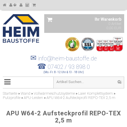
Ihr Warenkorb
0 Artikel
0,00 EUR
✉
info@heim-baustoffe.de
☎
07402 / 93 898 0
(Mo.-Fr. 8 -12 Uhr & 13 - 18 Uhr)
Startseite
»
Wand
»
Vollwärmeschutzsysteme
»
Laier Komplettsystem
»
Putzprofile
»
APU-Leisten
»
APU W64-2 Aufsteckprofil REPO-TEX 2,5 m
APU W64-2 Aufsteckprofil REPO-TEX
2,5 m