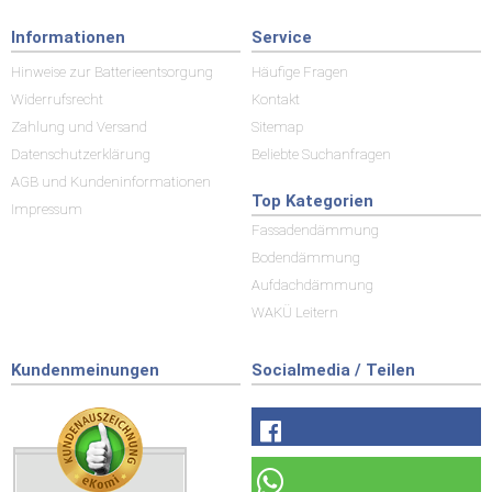
Informationen
Service
Hinweise zur Batterieentsorgung
Häufige Fragen
Widerrufsrecht
Kontakt
Zahlung und Versand
Sitemap
Datenschutzerklärung
Beliebte Suchanfragen
AGB und Kundeninformationen
Top Kategorien
Impressum
Fassadendämmung
Bodendämmung
Aufdachdämmung
WAKÜ Leitern
Kundenmeinungen
Socialmedia / Teilen