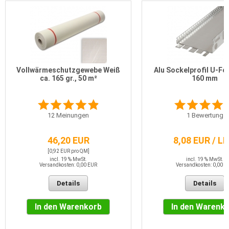
Vollwärmeschutzgewebe Weiß
Alu Sockelprofil U-Fo
ca. 165 gr., 50 m²
160 mm
12
Meinungen
1
Bewertung
46,20 EUR
8,08 EUR / L
[0,92 EUR pro QM]
incl. 19 % MwSt.
incl. 19 % MwSt.
Versandkosten: 0,00 EUR
Versandkosten: 0,00 E
Details
Details
In den Warenkorb
In den Warenk