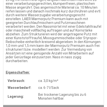
einer verarbeitungsgerechten, klumpenfreien, plastischen
Masse angerührt. Das angemischte Material ca. 10 Minuten
reifen lassen und danach nochmals kurz durchrühren und evtl.
durch weitere Wasserzugabe verarbeitungsgerecht
einstellen. LAIER Marmorputz Premium kann auch mit
geeigneten Durchlaufmischern und Putzmaschinen
verarbeitet werden. Den Nassmörtel mit einer Edelstahltraufel
oder maschinell vollflächig auftragen und auf Kornstärke
abziehen. Zum Strukturieren wird der angetragene Putz mit
einer Kunststofftraufel, Moosgummischeibe oder Styropor-
Reibscheibe einheitlich kreisend abgerieben. In den Körnungen
1,0 mm und 1,5 mm kann der Marmorputz Premiuim auch frei
strukturiert bzw. modelliert werden. Zur Vermeidung von
Ansätzen ist eine genügende Anzahl von Mitarbeitern auf
jeder Gerüstlage einzusetzen. Nass in nass zügig
durcharbeiten.
Eigenschaften:
Verbrauch:
ca. 3,0 kg/m²
Wasserbedarf:
ca. 6-7 l/Sack
Bei trockener Lagerung bis zu 6
Lagerung:
Monaten haltbar.