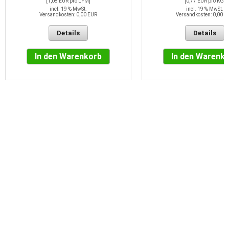
[1,08 EUR pro LFM]
[0,77 EUR pro KG]
incl. 19 % MwSt.
incl. 19 % MwSt.
Versandkosten: 0,00 EUR
Versandkosten: 0,00 E
Details
Details
In den Warenkorb
In den Warenk