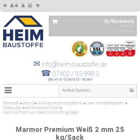
Ihr Warenkorb
0 Artikel
0,00 EUR
✉
info@heim-baustoffe.de
☎
07402 / 93 898 0
(Mo.-Fr. 8 -12 Uhr & 13 - 18 Uhr)
Startseite
»
Wand
»
Vollwärmeschutzsysteme
»
Laier Komplettsystem
»
Oberputze
»
Mineralische Putze
»
Marmor Premium Weiß 2 mm 25 kg/Sack
Marmor Premium Weiß 2 mm 25
kg/Sack