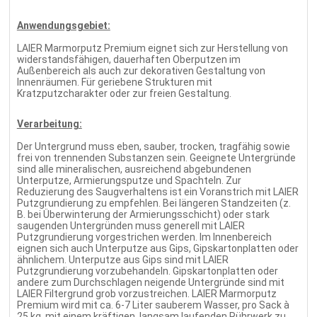
Anwendungsgebiet:
LAIER Marmorputz Premium eignet sich zur Herstellung von
widerstandsfähigen, dauerhaften Oberputzen im
Außenbereich als auch zur dekorativen Gestaltung von
Innenräumen. Für geriebene Strukturen mit
Kratzputzcharakter oder zur freien Gestaltung.
Verarbeitung:
Der Untergrund muss eben, sauber, trocken, tragfähig sowie
frei von trennenden Substanzen sein. Geeignete Untergründe
sind alle mineralischen, ausreichend abgebundenen
Unterputze, Armierungsputze und Spachteln. Zur
Reduzierung des Saugverhaltens ist ein Voranstrich mit LAIER
Putzgrundierung zu empfehlen. Bei längeren Standzeiten (z.
B. bei Überwinterung der Armierungsschicht) oder stark
saugenden Untergründen muss generell mit LAIER
Putzgrundierung vorgestrichen werden. Im Innenbereich
eignen sich auch Unterputze aus Gips, Gipskartonplatten oder
ähnlichem. Unterputze aus Gips sind mit LAIER
Putzgrundierung vorzubehandeln. Gipskartonplatten oder
andere zum Durchschlagen neigende Untergründe sind mit
LAIER Filtergrund grob vorzustreichen. LAIER Marmorputz
Premium wird mit ca. 6-7 Liter sauberem Wasser, pro Sack à
25 kg, mit einem kräftigen, langsam laufenden Rührwerk zu