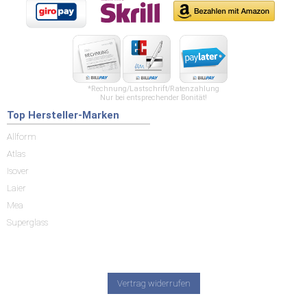
*Rechnung/Lastschrift/Ratenzahlung
Nur bei entsprechender Bonität!
Top Hersteller-Marken
Allform
Atlas
Isover
Laier
Mea
Superglass
Vertrag widerrufen