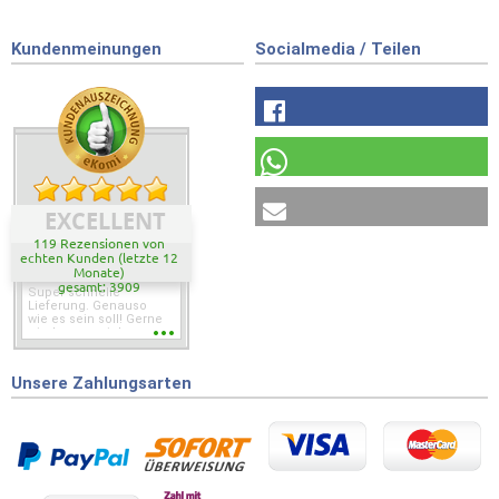
Kundenmeinungen
Socialmedia / Teilen
EXCELLENT
119 Rezensionen von
echten Kunden (letzte 12
Monate)
gesamt: 3909
Super schnelle
Lieferung. Genauso
wie es sein soll! Gerne
wieder wenn ich was
brauche.
Unsere Zahlungsarten