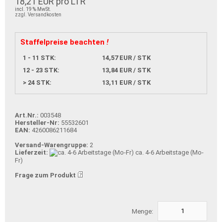
18,21 EUR pro LTR
incl. 19 % MwSt.
zzgl. Versandkosten
Staffelpreise beachten
!
1 - 11 STK:
14,57 EUR / STK
12 - 23 STK:
13,84 EUR / STK
> 24 STK:
13,11 EUR / STK
Art.Nr.:
003548
Hersteller-Nr:
55532601
EAN:
4260086211684
Versand-Warengruppe:
2
Lieferzeit:
ca. 4-6 Arbeitstage (Mo-
Fr)
Frage zum Produkt
Menge: