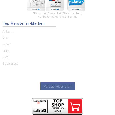
*Rechnung/Lastschrift/Ratenzahlung
Nur bei entsprechender Bonität!
Top Hersteller-Marken
Allform
Atlas
Isover
Laier
Mea
Superglass
Vertrag widerrufen