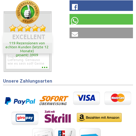
EXCELLENT
119 Rezensionen von
echten Kunden (letzte 12
Monate)
gesamt: 3909
Super schnelle
Lieferung. Genauso
wie es sein soll! Gerne
wieder wenn ich was
brauche.
Unsere Zahlungsarten