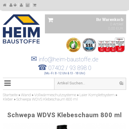
Ihr Warenkorb
0 Artikel
0,00 EUR
✉
info@heim-baustoffe.de
☎
07402 / 93 898 0
(Mo.-Fr. 8 -12 Uhr & 13 - 18 Uhr)
Startseite
»
Wand
»
Vollwärmeschutzsysteme
»
Laier Komplettsystem
»
Kleber
»
Schwepa WDVS Klebeschaum 800 ml
Schwepa WDVS Klebeschaum 800 ml