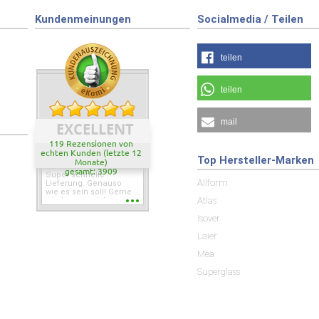
Kundenmeinungen
Socialmedia / Teilen
teilen
teilen
mail
EXCELLENT
119 Rezensionen von
echten Kunden (letzte 12
Top Hersteller-Marken
Monate)
gesamt: 3909
Super schnelle
Allform
Lieferung. Genauso
wie es sein soll! Gerne
Atlas
wieder wenn ich was
brauche.
Isover
Laier
Mea
Superglass