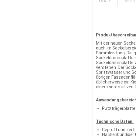
Details
Mein
Produktbeschreibu
Mit der neuen Socke
auch im Sockelberei
Dämmleistung. Die g
Sockeldämmplatte is
Sockeldämmplatte WA
verstehen. Der Sock
Spritzwasser und S
übrigen Fassadenflä
üblicherweise ein Ki
einer konstruktiven
Anwendungsbereich
Putzträgerplatte
Technische Daten:
Geprüft und zerti
Flächenbündiger