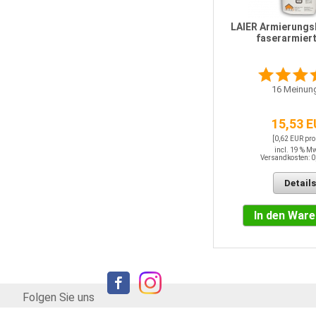
Fassadenplatte EPS WDV Grau
032 150 mm
LAIER Armierungs
faserarmiert
1
Bewertung
16
Meinun
16,32 EUR / QM
15,53 
incl. 19 % MwSt.
Versandkosten: 0,00 EUR
[0,62 EUR pro
incl. 19 % M
Versandkosten: 0
Details
Details
In den Warenkorb
In den War
Folgen Sie uns