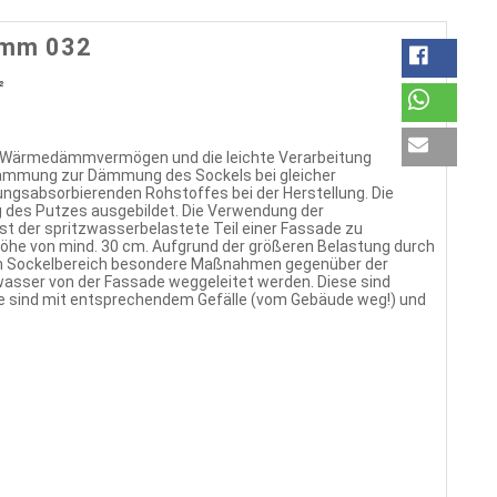
 mm 032
²
te Wärmedämmvermögen und die leichte Verarbeitung
dämmung zur Dämmung des Sockels bei gleicher
ungsabsorbierenden Rohstoffes bei der Herstellung. Die
g des Putzes ausgebildet. Die Verwendung der
t der spritzwasserbelastete Teil einer Fassade zu
Höhe von mind. 30 cm. Aufgrund der größeren Belastung durch
im Sockelbereich besondere Maßnahmen gegenüber der
sser von der Fassade weggeleitet werden. Diese sind
läge sind mit entsprechendem Gefälle (vom Gebäude weg!) und