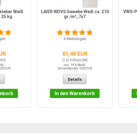
kleber Weiß
LAIER WDVS Gewebe Weiß ca. 210
VWS-PV
 25 kg
gr./m², 7x7
gen
6
Meinungen
EUR
61,40 EUR
 KG]
[1,23 EUR pro QM]
wSt.
incl. 19 % MwSt.
,00 EUR
Versandkosten: 0,00 EUR
Details
enkorb
In den Warenkorb