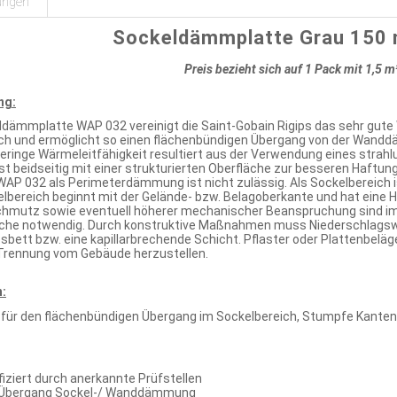
ungen
Sockeldämmplatte Grau 150
Preis bezieht sich auf 1 Pack mit 1,5 m
ng:
ldämmplatte WAP 032 vereinigt die Saint-Gobain Rigips das sehr gu
ch und ermöglicht so einen flächenbündigen Übergang von der Wand
eringe Wärmeleitfähigkeit resultiert aus der Verwendung eines strahl
t beidseitig mit einer strukturierten Oberfläche zur besseren Haftun
P 032 als Perimeterdämmung ist nicht zulässig. Als Sockelbereich is
elbereich beginnt mit der Gelände- bzw. Belagoberkante und hat eine 
chmutz sowie eventuell höherer mechanischer Beanspruchung sind 
che notwendig. Durch konstruktive Maßnahmen muss Niederschlagswa
esbett bzw. eine kapillarbrechende Schicht. Pflaster oder Plattenbe
 Trennung vom Gebäude herzustellen.
:
 für den flächenbündigen Übergang im Sockelbereich, Stumpfe Kanten
fiziert durch anerkannte Prüfstellen
 Übergang Sockel-/ Wanddämmung