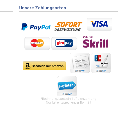
Unsere Zahlungsarten
*Rechnung/Lastschrift/Ratenzahlung
Nur bei entsprechender Bonität!