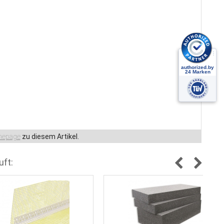
epage
zu diesem Artikel.
uft: