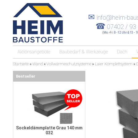
✉
info@heim-baus
☎
07402 / 93
(Mo.-Fr. 8 -12 Uhr & 13 - 
Aktionsangebote
Baubedarf & Werkzeuge
Dach
Startseite
»
Wand
»
Vollwärmeschutzsysteme
»
Laier Komplettsystem
»
Bestseller
Sockeldämmplatte Grau 140 mm
032