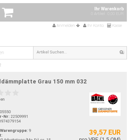
Ihr Warenkorb
0 Artikel
0,00 EUR
Anmelden
Ihr Konto
Kasse
en
2
ldämmplatte Grau 150 mm 032
gen
05550
r-Nr:
22509991
3974379154
-Warengruppe:
9
39,57 EUR
t:
pro VPE (
1.5
QM)
ca. 15-