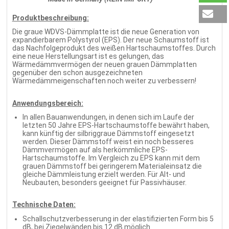
Produktbeschreibung:
Die graue WDVS-Dämmplatte ist die neue Generation von
expandierbarem Polystyrol (EPS). Der neue Schaumstoff ist
das Nachfolgeprodukt des weißen Hartschaumstoffes. Durch
eine neue Herstellungsart ist es gelungen, das
Wärmedämmvermögen der neuen grauen Dämmplatten
gegenüber den schon ausgezeichneten
Wärmedämmeigenschaften noch weiter zu verbessern!
Anwendungsbereich:
In allen Bauanwendungen, in denen sich im Laufe der
letzten 50 Jahre EPS-Hartschaumstoffe bewährt haben,
kann künftig der silbriggraue Dämmstoff eingesetzt
werden. Dieser Dämmstoff weist ein noch besseres
Dämmvermögen auf als herkömmliche EPS-
Hartschaumstoffe. Im Vergleich zu EPS kann mit dem
grauen Dämmstoff bei geringerem Materialeinsatz die
gleiche Dämmleistung erzielt werden. Für Alt- und
Neubauten, besonders geeignet für Passivhäuser.
Technische Daten:
Schallschutzverbesserung in der elastifizierten Form bis 5
dB, bei Ziegelwänden bis 12 dB möglich