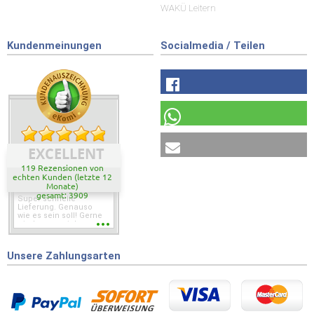
WAKÜ Leitern
Kundenmeinungen
Socialmedia / Teilen
EXCELLENT
119 Rezensionen von
echten Kunden (letzte 12
Monate)
gesamt: 3909
Super schnelle
Lieferung. Genauso
wie es sein soll! Gerne
wieder wenn ich was
brauche.
Unsere Zahlungsarten