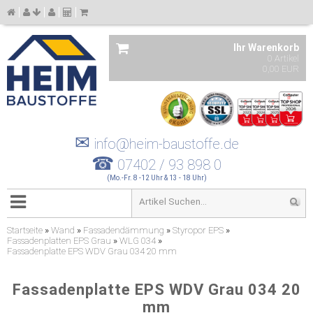
Ihr Warenkorb
0 Artikel
0,00 EUR
✉
info@heim-baustoffe.de
☎
07402 / 93 898 0
(Mo.-Fr. 8 -12 Uhr & 13 - 18 Uhr)
Startseite
»
Wand
»
Fassadendämmung
»
Styropor EPS
»
Fassadenplatten EPS Grau
»
WLG 034
»
Fassadenplatte EPS WDV Grau 034 20 mm
Fassadenplatte EPS WDV Grau 034 20
mm