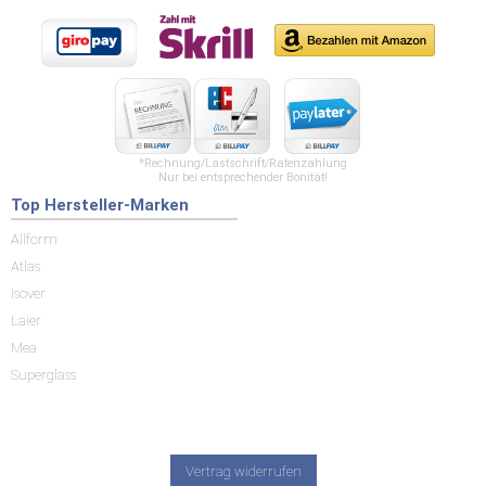
*Rechnung/Lastschrift/Ratenzahlung
Nur bei entsprechender Bonität!
Top Hersteller-Marken
Allform
Atlas
Isover
Laier
Mea
Superglass
Vertrag widerrufen