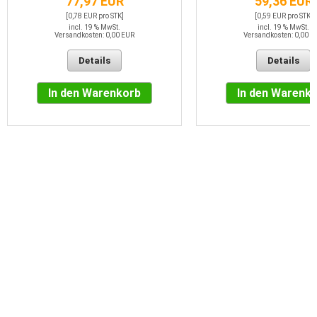
77,97 EUR
59,36 EUR
[0,78 EUR pro STK]
[0,59 EUR pro STK]
incl. 19 % MwSt.
incl. 19 % MwSt.
Versandkosten: 0,00 EUR
Versandkosten: 0,00 E
Details
Details
In den Warenkorb
In den Warenk