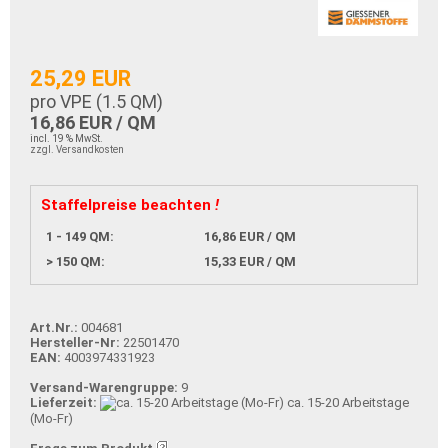
25,29 EUR
pro VPE (
1.5
QM)
16,86 EUR / QM
incl. 19 % MwSt.
zzgl. Versandkosten
Staffelpreise beachten
!
1 - 149 QM:
16,86 EUR / QM
> 150 QM:
15,33 EUR / QM
Art.Nr.:
004681
Hersteller-Nr:
22501470
EAN:
4003974331923
Versand-Warengruppe:
9
Lieferzeit:
ca. 15-20 Arbeitstage
(Mo-Fr)