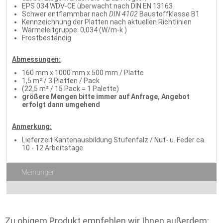
EPS 034 WDV-CE überwacht nach DIN EN 13163
Schwer entflammbar nach
DIN 4102
Baustoffklasse B1
Kennzeichnung der Platten nach aktuellen Richtlinien
Wärmeleitgruppe: 0,034 (W/m-k )
Frostbeständig
Abmessungen:
160 mm x 1000 mm x 500 mm / Platte
1,5 m² / 3 Platten / Pack
(22,5 m² / 15 Pack = 1 Palette)
größere Mengen bitte immer auf Anfrage, Angebot
erfolgt dann umgehend
Anmerkung:
Lieferzeit Kantenausbildung Stufenfalz / Nut- u. Feder ca.
10 - 12 Arbeitstage
Meinungen
Zu obigem Produkt empfehlen wir Ihnen außerdem: