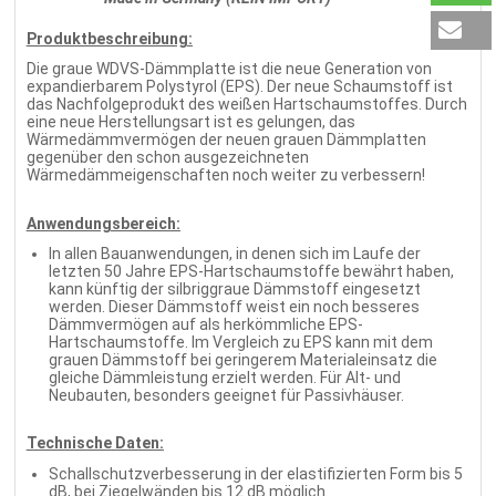
Produktbeschreibung:
Die graue WDVS-Dämmplatte ist die neue Generation von
expandierbarem Polystyrol (EPS). Der neue Schaumstoff ist
das Nachfolgeprodukt des weißen Hartschaumstoffes. Durch
eine neue Herstellungsart ist es gelungen, das
Wärmedämmvermögen der neuen grauen Dämmplatten
gegenüber den schon ausgezeichneten
Wärmedämmeigenschaften noch weiter zu verbessern!
Anwendungsbereich:
In allen Bauanwendungen, in denen sich im Laufe der
letzten 50 Jahre EPS-Hartschaumstoffe bewährt haben,
kann künftig der silbriggraue Dämmstoff eingesetzt
werden. Dieser Dämmstoff weist ein noch besseres
Dämmvermögen auf als herkömmliche EPS-
Hartschaumstoffe. Im Vergleich zu EPS kann mit dem
grauen Dämmstoff bei geringerem Materialeinsatz die
gleiche Dämmleistung erzielt werden. Für Alt- und
Neubauten, besonders geeignet für Passivhäuser.
Technische Daten:
Schallschutzverbesserung in der elastifizierten Form bis 5
dB, bei Ziegelwänden bis 12 dB möglich