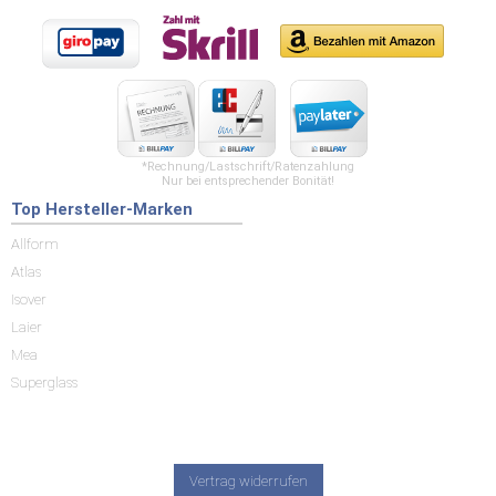
*Rechnung/Lastschrift/Ratenzahlung
Nur bei entsprechender Bonität!
Top Hersteller-Marken
Allform
Atlas
Isover
Laier
Mea
Superglass
Vertrag widerrufen