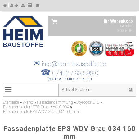
Ihr Warenkorb
0 Artikel
0,00 EUR
✉
info@heim-baustoffe.de
☎
07402 / 93 898 0
(Mo.-Fr. 8 -12 Uhr & 13 - 18 Uhr)
Startseite
»
Wand
»
Fassadendämmung
»
Styropor EPS
»
Fassadenplatten EPS Grau
»
WLG 034
»
Fassadenplatte EPS WDV Grau 034 160 mm
Fassadenplatte EPS WDV Grau 034 160
mm