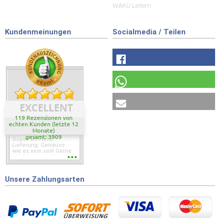
WAKÜ Leitern
Kundenmeinungen
Socialmedia / Teilen
EXCELLENT
119 Rezensionen von
echten Kunden (letzte 12
Monate)
gesamt: 3909
Super schnelle
Lieferung. Genauso
wie es sein soll! Gerne
wieder wenn ich was
brauche.
Unsere Zahlungsarten