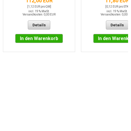
112,00 EUR
11,80 EUR
[1,12 EUR pro QM]
[0,12 EUR pro STK]
incl. 19 % MwSt.
incl. 19 % MwSt.
Versandkosten: 0,00 EUR
Versandkosten: 0,00 E
Details
Details
In den Warenkorb
In den Warenk