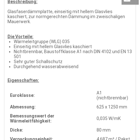
Beschreibung:
Glasfaserdämmplatte, einseitig mit hellem Glasvlies
kaschiert, zur normgerechten Dämmung im zweischaligen
Mauerwerk.
Die Vorteile:
Wärmeleitgruppe (WLG) 035
Einseitig mit hellem Glasvlies kaschiert
Nichtbrennbar, Baustoffklasse A1 nach DIN 4102 und EN 13
501
Sehr guter Schallschutz
Durchgehend wasserabweisend
Eigenschaften:
A1
Euroklasse:
(nichtbrennbar)
Abmessung:
625 x 1250 mm
Bemessungswert der
0,035 W/mK
Wärmeleitfähigkeit:
Dicke:
80 mm
Verpackungseinheit:
4,687 m² / Paket