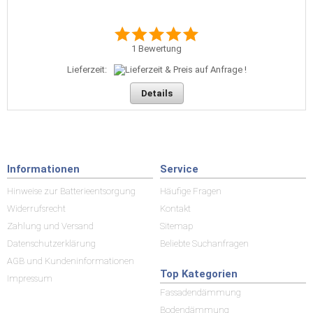
1
Bewertung
Lieferzeit:
Details
Informationen
Service
Hinweise zur Batterieentsorgung
Häufige Fragen
Widerrufsrecht
Kontakt
Zahlung und Versand
Sitemap
Datenschutzerklärung
Beliebte Suchanfragen
AGB und Kundeninformationen
Top Kategorien
Impressum
Fassadendämmung
Bodendämmung