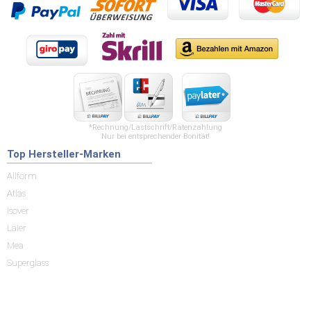
*Rechnung/Lastschrift/Ratenzahlung
Nur bei entsprechender Bonität!
Top Hersteller-Marken
Allform
Atlas
Isover
Laier
Mea
Superglass