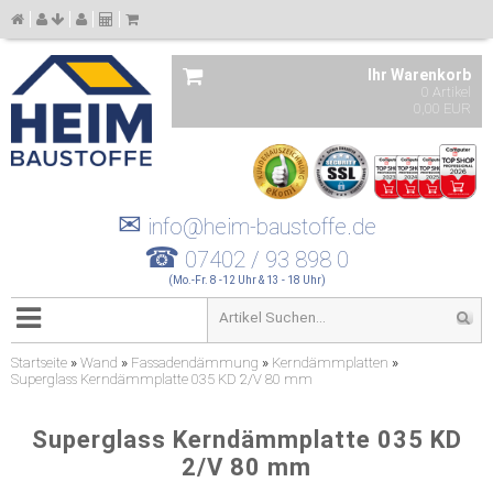
Ihr Warenkorb
0 Artikel
0,00 EUR
✉
info@heim-baustoffe.de
☎
07402 / 93 898 0
(Mo.-Fr. 8 -12 Uhr & 13 - 18 Uhr)
Startseite
»
Wand
»
Fassadendämmung
»
Kerndämmplatten
»
Superglass Kerndämmplatte 035 KD 2/V 80 mm
Superglass Kerndämmplatte 035 KD
2/V 80 mm