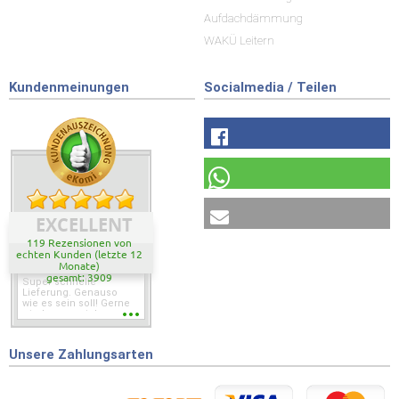
Aufdachdämmung
WAKÜ Leitern
Kundenmeinungen
Socialmedia / Teilen
EXCELLENT
119 Rezensionen von
echten Kunden (letzte 12
Monate)
gesamt: 3909
Super schnelle
Lieferung. Genauso
wie es sein soll! Gerne
wieder wenn ich was
brauche.
Unsere Zahlungsarten