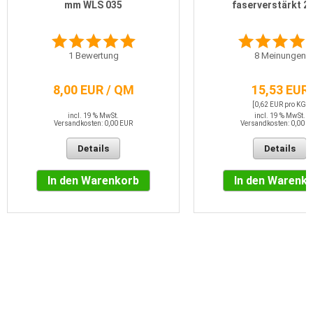
mm WLS 035
faserverstärkt 2
1
Bewertung
8
Meinungen
8,00 EUR / QM
15,53 EUR
[0,62 EUR pro KG]
incl. 19 % MwSt.
incl. 19 % MwSt.
Versandkosten: 0,00 EUR
Versandkosten: 0,00 E
Details
Details
In den Warenkorb
In den Warenk