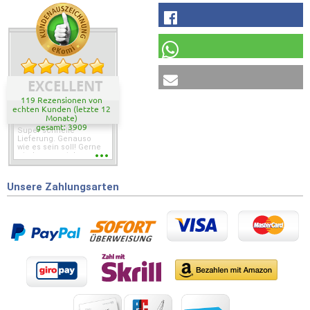
EXCELLENT
119 Rezensionen von
echten Kunden (letzte 12
Monate)
gesamt: 3909
Super schnelle
Lieferung. Genauso
wie es sein soll! Gerne
wieder wenn ich was
brauche.
Unsere Zahlungsarten