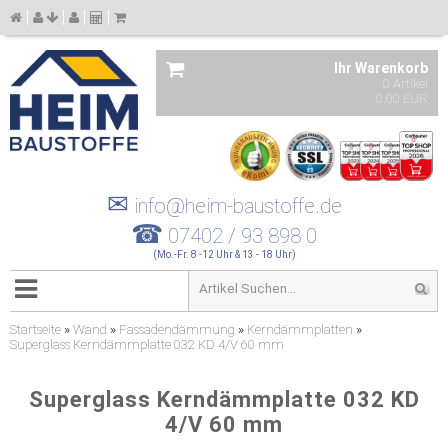
Ihr Warenkorb
0 Artikel
0,00 EUR
✉
info@heim-baustoffe.de
☎
07402 / 93 898 0
(Mo.-Fr. 8 -12 Uhr & 13 - 18 Uhr)
Startseite
»
Wand
»
Fassadendämmung
»
Kerndämmplatten
»
Superglass Kerndämmplatte 032 KD 4/V 60 mm
Superglass Kerndämmplatte 032 KD
4/V 60 mm