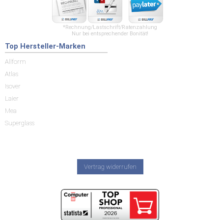
*Rechnung/Lastschrift/Ratenzahlung
Nur bei entsprechender Bonität!
Top Hersteller-Marken
Allform
Atlas
Isover
Laier
Mea
Superglass
Vertrag widerrufen