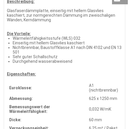
Beschreibung:
Glasfaserdämmplatte, einseitig mit hellem Glasvlies
kaschiert, zur normgerechten Dämmung im zweischaligen
Wänden, Kerndämmung
Die Vorteile:
Wärmeleitfähigkeitsstufe (WLS) 032
Einseitig mit hellem Glasvlies kaschiert
Nichtbrennbar, Baustoffklasse A1 nach DIN 4102 und EN 13
501
Sehr guter Schallschutz
Durchgehend wasserabweisend
Eigenschaften:
A1
Euroklasse:
(nichtbrennbar)
Abmessung:
625 x 1250 mm
Bemessungswert der
0,032 W/mK
Wärmeleitfähigkeit:
Dicke:
60 mm
Verpackungseinheit:
6,25 m² / Paket