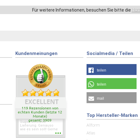
Für weitere Informationen, besuchen Sie bitte die
Hom
Kundenmeinungen
Socialmedia / Teilen
teilen
teilen
mail
EXCELLENT
119 Rezensionen von
echten Kunden (letzte 12
Top Hersteller-Marken
Monate)
gesamt: 3909
Super schnelle
Allform
Lieferung. Genauso
wie es sein soll! Gerne
Atlas
wieder wenn ich was
brauche.