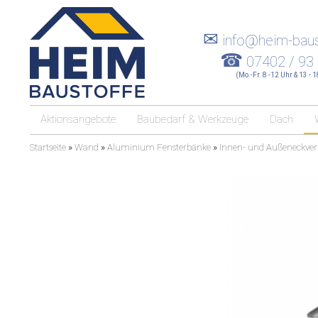
✉
info@heim-baus
☎
07402 / 93
(Mo.-Fr. 8 -12 Uhr & 13 - 
Aktionsangebote
Baubedarf & Werkzeuge
Dach
Startseite
»
Wand
»
Aluminium Fensterbänke
»
Innen- und Außeneckver