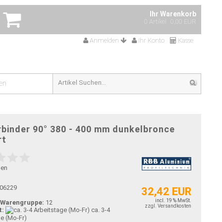
Ihr Warenkorb
0 Artikel
0,00 EUR
Anmelden
Ihr Konto
Kasse
en
binder 90° 380 - 400 mm dunkelbronce
rt
gen
06229
32,42 EUR
incl. 19 % MwSt.
-Warengruppe:
12
zzgl. Versandkosten
t:
ca. 3-4
ge (Mo-Fr)