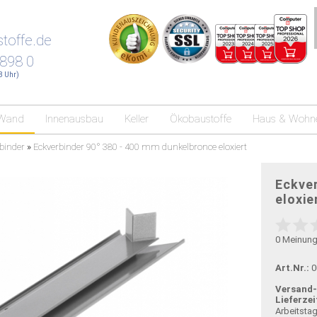
toffe.de
 898 0
18 Uhr)
Wand
Innenausbau
Keller
Ökobaustoffe
Haus & Wohn
binder
»
Eckverbinder 90° 380 - 400 mm dunkelbronce eloxiert
Eckver
eloxie
0
Meinun
Art.Nr.:
0
Versand
Lieferzei
Arbeitsta