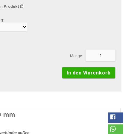
m Produkt
ng:
Menge:
00 mm
kverbinder außen