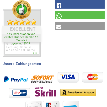
EXCELLENT
119 Rezensionen von
echten Kunden (letzte 12
Monate)
gesamt: 3909
Super schnelle
Lieferung. Genauso
wie es sein soll! Gerne
wieder wenn ich was
brauche.
Unsere Zahlungsarten