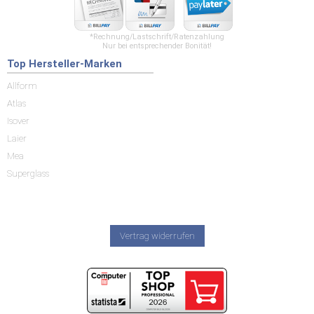
*Rechnung/Lastschrift/Ratenzahlung
Nur bei entsprechender Bonität!
Top Hersteller-Marken
Allform
Atlas
Isover
Laier
Mea
Superglass
Vertrag widerrufen