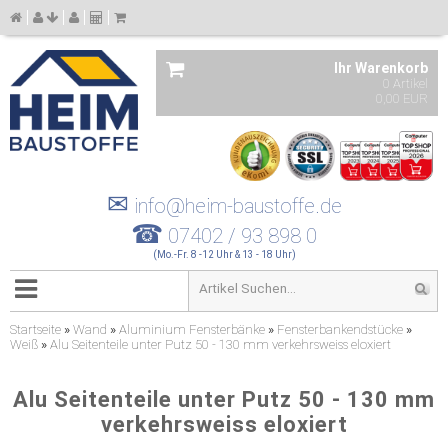
Ihr Warenkorb
0 Artikel
0,00 EUR
✉
info@heim-baustoffe.de
☎
07402 / 93 898 0
(Mo.-Fr. 8 -12 Uhr & 13 - 18 Uhr)
Startseite
»
Wand
»
Aluminium Fensterbänke
»
Fensterbankendstücke
»
Weiß
»
Alu Seitenteile unter Putz 50 - 130 mm verkehrsweiss eloxiert
Alu Seitenteile unter Putz 50 - 130 mm
verkehrsweiss eloxiert