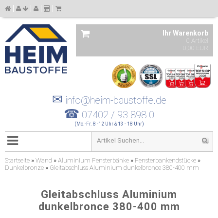
Ihr Warenkorb
0 Artikel
0,00 EUR
✉
info@heim-baustoffe.de
☎
07402 / 93 898 0
(Mo.-Fr. 8 -12 Uhr & 13 - 18 Uhr)
Startseite
»
Wand
»
Aluminium Fensterbänke
»
Fensterbankendstücke
»
Dunkelbronze
»
Gleitabschluss Aluminium dunkelbronce 380-400 mm
Gleitabschluss Aluminium
dunkelbronce 380-400 mm