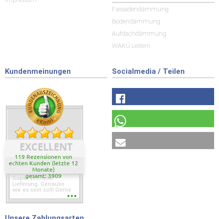
Fassadendämmung
Bodendämmung
Aufdachdämmung
WAKÜ Leitern
Kundenmeinungen
Socialmedia / Teilen
EXCELLENT
119 Rezensionen von
echten Kunden (letzte 12
Monate)
gesamt: 3909
Super schnelle
Lieferung. Genauso
wie es sein soll! Gerne
wieder wenn ich was
brauche.
Unsere Zahlungsarten