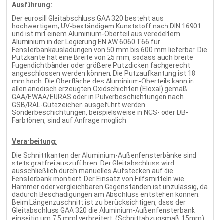
Ausführung:
Der eurosill Gleitabschluss GAA 320 besteht aus
hochwertigem, UV-beständigem Kunststoff nach DIN 16901
und ist mit einem Aluminium-Oberteil aus veredeltem
Aluminium in der Legierung EN AW 6060 T66 für
Fensterbankausladungen von 50 mm bis 600 mm lieferbar. Die
Putzkante hat eine Breite von 25 mm, sodass auch breite
Fugendichtbänder oder größere Putzdicken fachgerecht
angeschlossen werden können. Die Putzaufkantung ist 18
mm hoch. Die Oberfläche des Aluminium-Oberteils kann in
allen anodisch erzeugten Oxidschichten (Eloxal) gemäß
GAA/EWAA/EURAS oder in Pulverbeschichtungen nach
GSB/RAL-Gütezeichen ausgeführt werden.
Sonderbeschichtungen, beispielsweise in NCS- oder DB-
Farbtönen, sind auf Anfrage möglich
Verarbeitung:
Die Schnittkanten der Aluminium-Außenfensterbänke sind
stets gratfrei auszuführen. Der Gleitabschluss wird
ausschließlich durch manuelles Aufstecken auf die
Fensterbank montiert. Der Einsatz von Hilfsmitteln wie
Hammer oder vergleichbaren Gegenständen ist unzulässig, da
dadurch Beschädigungen am Abschluss entstehen können.
Beim Längenzuschnitt ist zu berücksichtigen, dass der
Gleitabschluss GAA 320 die Aluminium-Außenfensterbank
einseitig um 7,5 mm| verbreitert. (Schnittabzugsmaß 15mm).