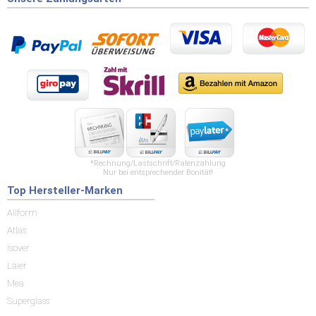
*Rechnung/Lastschrift/Ratenzahlung
Nur bei entsprechender Bonität!
Top Hersteller-Marken
Allform
Atlas
Isover
Laier
Mea
Superglass