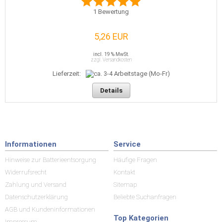
1
Bewertung
5,26 EUR
incl. 19 % MwSt.
zzgl. Versandkosten
Lieferzeit:
Details
Informationen
Service
Hinweise zur Batterieentsorgung
Häufige Fragen
Widerrufsrecht
Kontakt
Zahlung und Versand
Sitemap
Datenschutzerklärung
Beliebte Suchanfragen
AGB und Kundeninformationen
Top Kategorien
Impressum