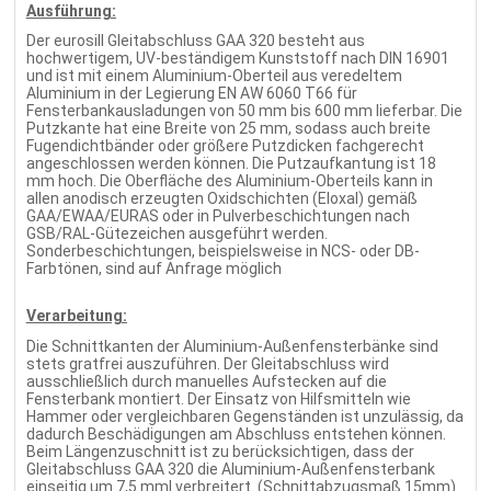
Ausführung:
Der eurosill Gleitabschluss GAA 320 besteht aus
hochwertigem, UV-beständigem Kunststoff nach DIN 16901
und ist mit einem Aluminium-Oberteil aus veredeltem
Aluminium in der Legierung EN AW 6060 T66 für
Fensterbankausladungen von 50 mm bis 600 mm lieferbar. Die
Putzkante hat eine Breite von 25 mm, sodass auch breite
Fugendichtbänder oder größere Putzdicken fachgerecht
angeschlossen werden können. Die Putzaufkantung ist 18
mm hoch. Die Oberfläche des Aluminium-Oberteils kann in
allen anodisch erzeugten Oxidschichten (Eloxal) gemäß
GAA/EWAA/EURAS oder in Pulverbeschichtungen nach
GSB/RAL-Gütezeichen ausgeführt werden.
Sonderbeschichtungen, beispielsweise in NCS- oder DB-
Farbtönen, sind auf Anfrage möglich
Verarbeitung:
Die Schnittkanten der Aluminium-Außenfensterbänke sind
stets gratfrei auszuführen. Der Gleitabschluss wird
ausschließlich durch manuelles Aufstecken auf die
Fensterbank montiert. Der Einsatz von Hilfsmitteln wie
Hammer oder vergleichbaren Gegenständen ist unzulässig, da
dadurch Beschädigungen am Abschluss entstehen können.
Beim Längenzuschnitt ist zu berücksichtigen, dass der
Gleitabschluss GAA 320 die Aluminium-Außenfensterbank
einseitig um 7,5 mm| verbreitert. (Schnittabzugsmaß 15mm).