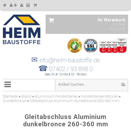
Ihr Warenkorb
0 Artikel
0,00 EUR
✉
info@heim-baustoffe.de
☎
07402 / 93 898 0
(Mo.-Fr. 8 -12 Uhr & 13 - 18 Uhr)
Startseite
»
Wand
»
Aluminium Fensterbänke
»
Fensterbankendstücke
»
Dunkelbronze
»
Gleitabschluss Aluminium dunkelbronce 260-360 mm
Gleitabschluss Aluminium
dunkelbronce 260-360 mm