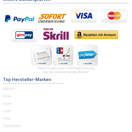
*Rechnung/Lastschrift/Ratenzahlung
Nur bei entsprechender Bonität!
Top Hersteller-Marken
Allform
Atlas
Isover
Laier
Mea
Superglass