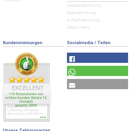
Fassadendämmung
Bodendämmung
Aufdachdämmung
WAKÜ Leitern
Kundenmeinungen
Socialmedia / Teilen
EXCELLENT
119 Rezensionen von
echten Kunden (letzte 12
Monate)
gesamt: 3909
Super schnelle
Lieferung. Genauso
wie es sein soll! Gerne
wieder wenn ich was
brauche.
Unsere Zahlungsarten