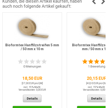
Kunden, die diesen Artikel kauften, haben
auch noch folgende Artikel gekauft:
Bioformtex Hanffilzstreifen 5 mm
Bioformtex Hanffilzst
/ 50 mm x 10 m
mm / 50 mm x 10
0
Meinungen
1
Bewertung
18,50 EUR
20,15 EUR
[37,00 EUR pro QM]
[40,30 EUR pro QM]
incl. 19 % MwSt.
incl. 19 % MwSt.
Versandkosten: 0,00 EUR
Versandkosten: 0,00 E
Details
Details