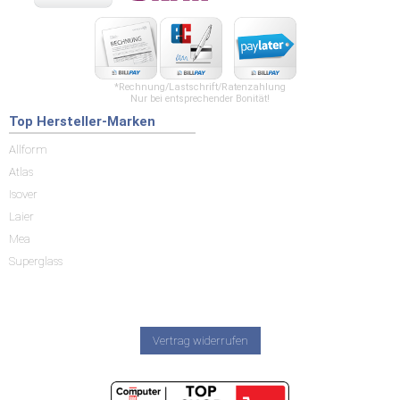
*Rechnung/Lastschrift/Ratenzahlung
Nur bei entsprechender Bonität!
Top Hersteller-Marken
Allform
Atlas
Isover
Laier
Mea
Superglass
Vertrag widerrufen