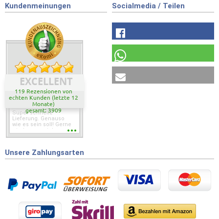
Kundenmeinungen
Socialmedia / Teilen
EXCELLENT
119 Rezensionen von
echten Kunden (letzte 12
Monate)
gesamt: 3909
Super schnelle
Lieferung. Genauso
wie es sein soll! Gerne
wieder wenn ich was
brauche.
Unsere Zahlungsarten