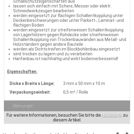
Schallschutzeigenschaften aus
lassen sich einfach mit Schere, Messer oder elektr.
Schneidwerkzeugen bearbeiten
werden eingesetzt zur flächigen Schallentkopplung unter
Deckenbeschwerungen oder unter Parkett-, Laminat- und
flächigen Böden
werden eingesetzt zur streifenweisen Schallentkopplung
von Lagerhölzern gegen Rohdecke oder streifenweisen
Schallentkopplung von Trockenbauwänden aus Metall- und
Holzständern gegen andere Bauteile
werden als Dichtstreifen im Blockbohlenbau eingesetzt
sind trocken zu lagern und zu verarbeiten
Hanfanbau ist nachhaltig und wirkt bodenverbessernd!
Eigenschaften:
Dicke x Breite x Länge:
3 mm x 50 mm x 10 m
Verpackungseinheit:
0,5 m² / Rolle
Meinungen
Für weitere Informationen, besuchen Sie bitte die
Homepage
zu
diesem Artikel.