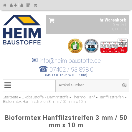
Ihr Warenkorb
0 Artikel
0,00 EUR
✉
info@heim-baustoffe.de
☎
07402 / 93 898 0
(Mo.-Fr. 8 -12 Uhr & 13 - 18 Uhr)
Startseite
»
Ökobaustoffe
»
Dämmstoffe
»
Thermo-Hanf
»
Hanffilzstreifen
»
Bioformtex Hanffilzstreifen 3 mm / 50 mm x 10 m
Bioformtex Hanffilzstreifen 3 mm / 50
mm x 10 m