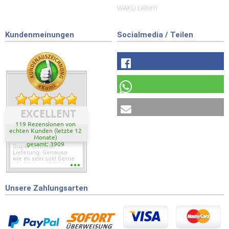
WAKÜ Leitern
Kundenmeinungen
Socialmedia / Teilen
EXCELLENT
119 Rezensionen von
echten Kunden (letzte 12
Monate)
gesamt: 3909
Super schnelle
Lieferung. Genauso
wie es sein soll! Gerne
wieder wenn ich was
brauche.
Unsere Zahlungsarten