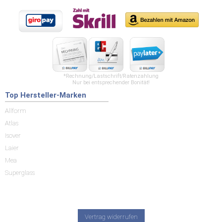
*Rechnung/Lastschrift/Ratenzahlung
Nur bei entsprechender Bonität!
Top Hersteller-Marken
Allform
Atlas
Isover
Laier
Mea
Superglass
Vertrag widerrufen