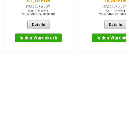
41,10 EUR
18,50 EUR
[13,70 EUR pro QM]
[37,00 EUR pro QM]
incl. 19 % MwSt.
incl. 19 % MwSt.
Versandkosten: 0,00 EUR
Versandkosten: 0,00 E
Details
Details
In den Warenkorb
In den Warenk