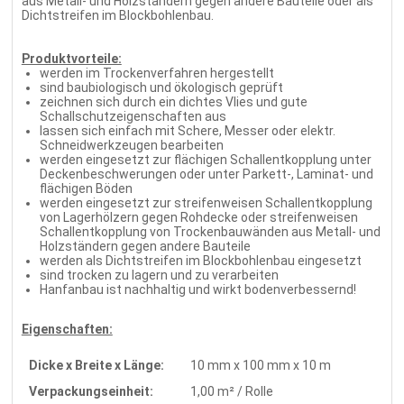
aus Metall- und Holzständern gegen andere Bauteile oder als
Dichtstreifen im Blockbohlenbau.
Produktvorteile:
werden im Trockenverfahren hergestellt
sind baubiologisch und ökologisch geprüft
zeichnen sich durch ein dichtes Vlies und gute
Schallschutzeigenschaften aus
lassen sich einfach mit Schere, Messer oder elektr.
Schneidwerkzeugen bearbeiten
werden eingesetzt zur flächigen Schallentkopplung unter
Deckenbeschwerungen oder unter Parkett-, Laminat- und
flächigen Böden
werden eingesetzt zur streifenweisen Schallentkopplung
von Lagerhölzern gegen Rohdecke oder streifenweisen
Schallentkopplung von Trockenbauwänden aus Metall- und
Holzständern gegen andere Bauteile
werden als Dichtstreifen im Blockbohlenbau eingesetzt
sind trocken zu lagern und zu verarbeiten
Hanfanbau ist nachhaltig und wirkt bodenverbessernd!
Eigenschaften:
Dicke x Breite x Länge:
10 mm x 100 mm x 10 m
Verpackungseinheit:
1,00 m² / Rolle