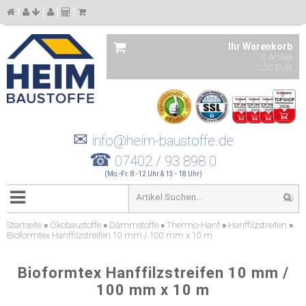
Ihr Warenkorb
0 Artikel
0,00 EUR
✉
info@heim-baustoffe.de
☎
07402 / 93 898 0
(Mo.-Fr. 8 -12 Uhr & 13 - 18 Uhr)
Startseite
»
Ökobaustoffe
»
Dämmstoffe
»
Thermo-Hanf
»
Hanffilzstreifen
»
Bioformtex Hanffilzstreifen 10 mm / 100 mm x 10 m
Bioformtex Hanffilzstreifen 10 mm /
100 mm x 10 m