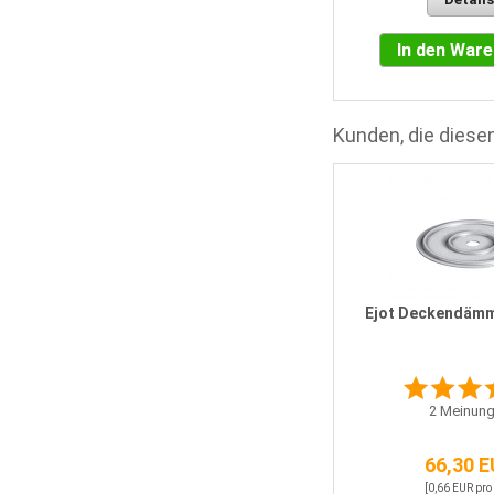
In den War
Kunden, die diesen
Ejot Deckendämm
2
Meinung
66,30 
[0,66 EUR pro