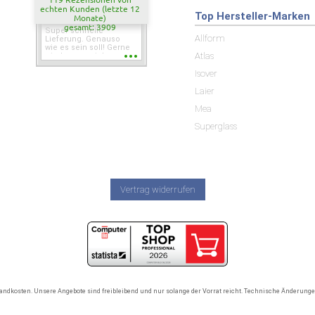
echten Kunden (letzte 12
Top Hersteller-Marken
Monate)
gesamt: 3909
Super schnelle
Allform
Lieferung. Genauso
wie es sein soll! Gerne
Atlas
wieder wenn ich was
brauche.
Isover
Laier
Mea
Superglass
Vertrag widerrufen
rsandkosten. Unsere Angebote sind freibleibend und nur solange der Vorrat reicht. Technische Änderun