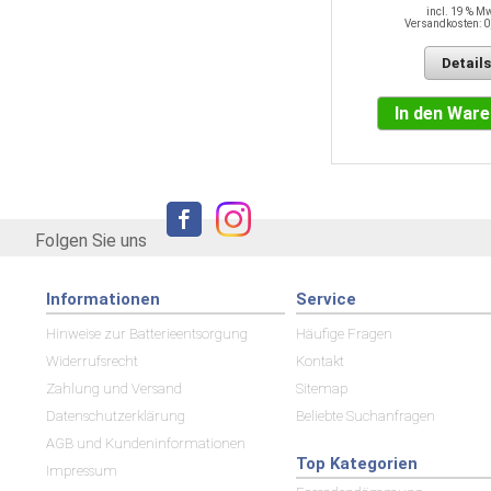
incl. 19 % M
Versandkosten: 0
Details
In den War
Folgen Sie uns
Informationen
Service
Hinweise zur Batterieentsorgung
Häufige Fragen
Widerrufsrecht
Kontakt
Zahlung und Versand
Sitemap
Datenschutzerklärung
Beliebte Suchanfragen
AGB und Kundeninformationen
Top Kategorien
Impressum