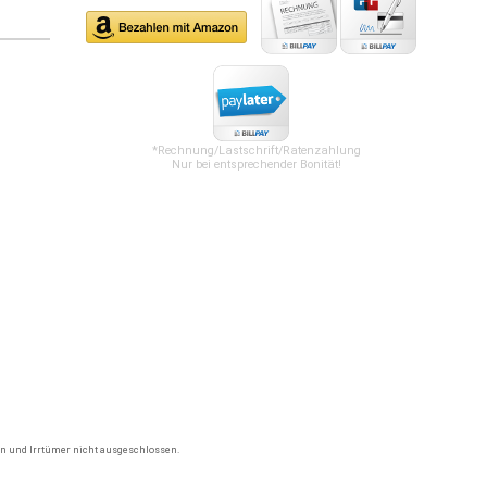
*Rechnung/Lastschrift/Ratenzahlung
Nur bei entsprechender Bonität!
gen und Irrtümer nicht ausgeschlossen.