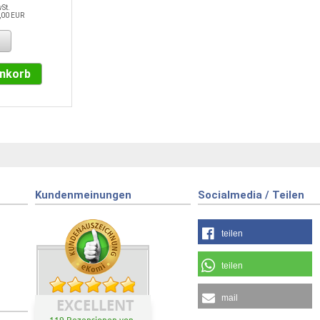
wSt.
,00 EUR
enkorb
Kundenmeinungen
Socialmedia / Teilen
teilen
teilen
mail
EXCELLENT
119 Rezensionen von