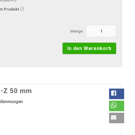
ge (Mo-Fr)
m Produkt
Menge:
S-Z 50 mm
tikdämmungen