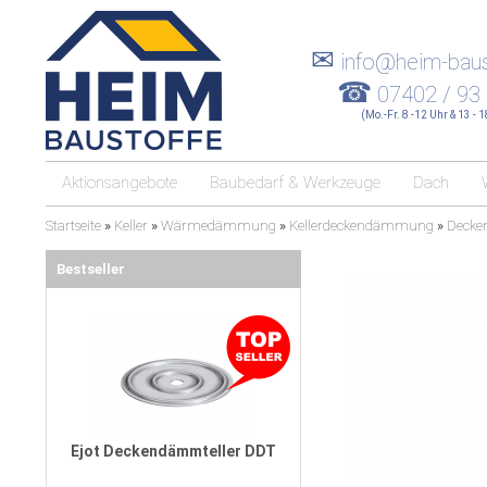
✉
info@heim-baus
☎
07402 / 93
(Mo.-Fr. 8 -12 Uhr & 13 - 
Aktionsangebote
Baubedarf & Werkzeuge
Dach
Startseite
»
Keller
»
Wärmedämmung
»
Kellerdeckendämmung
»
Deck
Bestseller
Ejot Deckendämmteller DDT