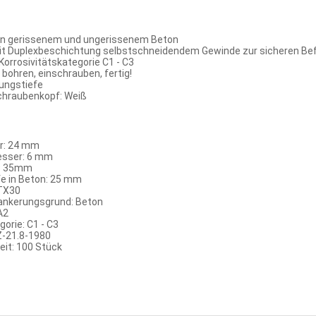
in gerissenem und ungerissenem Beton
it Duplexbeschichtung selbstschneidendem Gewinde zur sicheren Be
 Korrosivitätskategorie C1 - C3
bohren, einschrauben, fertig!
ungstiefe
chraubenkopf: Weiß
r: 24 mm
sser: 6 mm
=: 35mm
e in Beton: 25 mm
 TX30
ankerungsgrund: Beton
A2
gorie: C1 - C3
Z-21.8-1980
it: 100 Stück