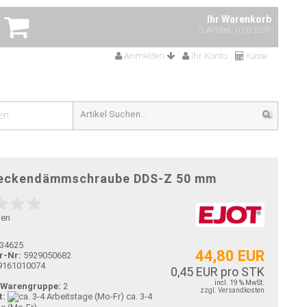
Ihr Warenkorb
0 Artikel
0,00 EUR
Anmelden
Ihr Konto
Kasse
en
Deckendämmschraube DDS-Z 50 mm
gen
34625
44,80 EUR
r-Nr:
5929050682
9161010074
0,45 EUR pro STK
incl. 19 % MwSt.
-Warengruppe:
2
zzgl. Versandkosten
t:
ca. 3-4