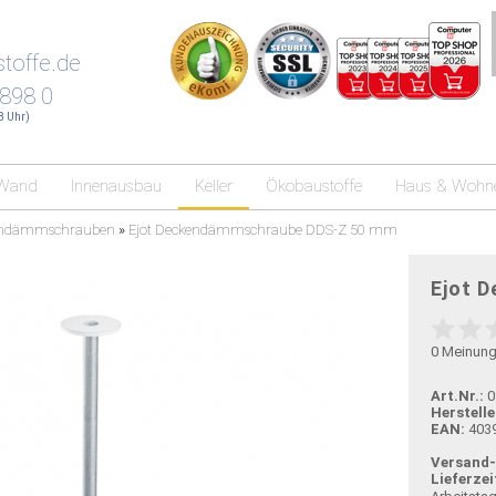
toffe.de
 898 0
18 Uhr)
Wand
Innenausbau
Keller
Ökobaustoffe
Haus & Wohn
endämmschrauben
»
Ejot Deckendämmschraube DDS-Z 50 mm
Ejot 
0
Meinun
Art.Nr.:
0
Herstelle
EAN:
403
Versand
Lieferzei