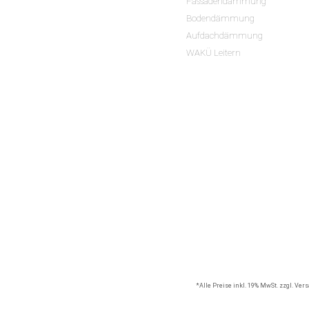
Fassadendämmung
Bodendämmung
Aufdachdämmung
WAKÜ Leitern
*Alle Preise inkl. 19% MwSt. zzgl. Ve