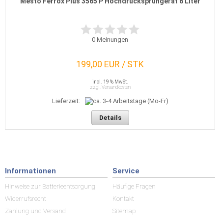
Mesto Ferrox Plus 3565 P Hochdrucksprühgerät 6 Liter
0
Meinungen
199,00 EUR / STK
incl. 19 % MwSt.
zzgl. Versandkosten
Lieferzeit:
Details
Informationen
Service
Hinweise zur Batterieentsorgung
Häufige Fragen
Widerrufsrecht
Kontakt
Zahlung und Versand
Sitemap