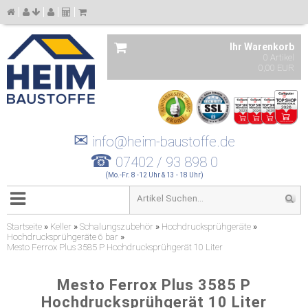
Ihr Warenkorb
0 Artikel
0,00 EUR
✉
info@heim-baustoffe.de
☎
07402 / 93 898 0
(Mo.-Fr. 8 -12 Uhr & 13 - 18 Uhr)
Startseite
»
Keller
»
Schalungszubehör
»
Hochdrucksprühgeräte
»
Hochdrucksprühgeräte 6 bar
»
Mesto Ferrox Plus 3585 P Hochdrucksprühgerät 10 Liter
Mesto Ferrox Plus 3585 P
Hochdrucksprühgerät 10 Liter