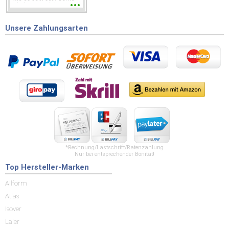
wieder wenn ich was
brauche.
Unsere Zahlungsarten
*Rechnung/Lastschrift/Ratenzahlung
Nur bei entsprechender Bonität!
Top Hersteller-Marken
Allform
Atlas
Isover
Laier