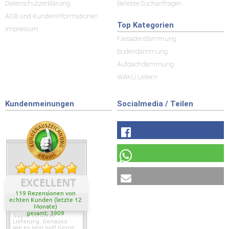
Datenschutzerklärung
Beliebte Suchanfragen
AGB und Kundeninformationen
Top Kategorien
Impressum
Fassadendämmung
Bodendämmung
Aufdachdämmung
WAKÜ Leitern
Kundenmeinungen
Socialmedia / Teilen
EXCELLENT
119 Rezensionen von
echten Kunden (letzte 12
Monate)
gesamt: 3909
Super schnelle
Lieferung. Genauso
wie es sein soll! Gerne