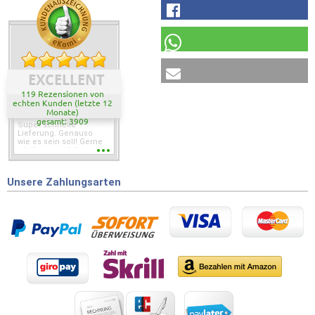
EXCELLENT
119 Rezensionen von
echten Kunden (letzte 12
Monate)
gesamt: 3909
Super schnelle
Lieferung. Genauso
wie es sein soll! Gerne
wieder wenn ich was
brauche.
Unsere Zahlungsarten