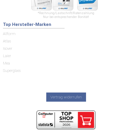
*Rechnung/Lastschrift/Ratenzahlung
Nur bei entsprechender Bonität!
Top Hersteller-Marken
Allform
Atlas
Isover
Laier
Mea
Superglass
Vertrag widerrufen