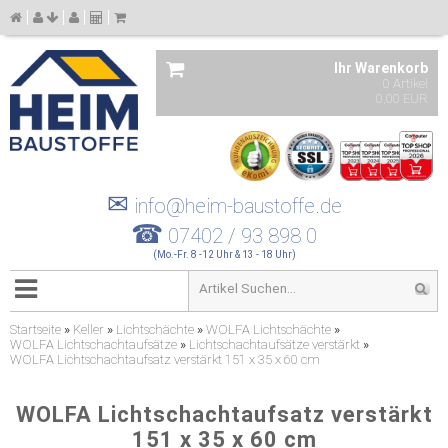
Ihr Warenkorb
0 Artikel
0,00 EUR
✉
info@heim-baustoffe.de
☎
07402 / 93 898 0
(Mo.-Fr. 8 -12 Uhr & 13 - 18 Uhr)
Startseite
»
Keller
»
Lichtschächte
»
WOLFA Lichtschächte
»
WOLFA Lichtschachtaufsätze
»
Lichtschachtaufsätze verstärkt
»
WOLFA Lichtschachtaufsatz verstärkt 151 x 35 x 60 cm
WOLFA Lichtschachtaufsatz verstärkt
151 x 35 x 60 cm