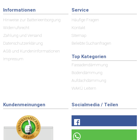
Informationen
Service
Hinweise zur Batterieentsorgung
Häufige Fragen
Widerrufsrecht
Kontakt
Zahlung und Versand
Sitemap
Datenschutzerklärung
Beliebte Suchanfragen
AGB und Kundeninformationen
Top Kategorien
Impressum
Fassadendämmung
Bodendämmung
Aufdachdämmung
WAKÜ Leitern
Kundenmeinungen
Socialmedia / Teilen