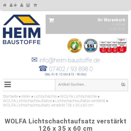
Ihr Warenkorb
0 Artikel
0,00 EUR
✉
info@heim-baustoffe.de
☎
07402 / 93 898 0
(Mo.-Fr. 8 -12 Uhr & 13 - 18 Uhr)
Startseite
»
Keller
»
Lichtschächte
»
WOLFA Lichtschächte
»
WOLFA Lichtschachtaufsätze
»
Lichtschachtaufsätze verstärkt
»
WOLFA Lichtschachtaufsatz verstärkt 126 x 35 x 60 cm
WOLFA Lichtschachtaufsatz verstärkt
126 x 35 x 60 cm