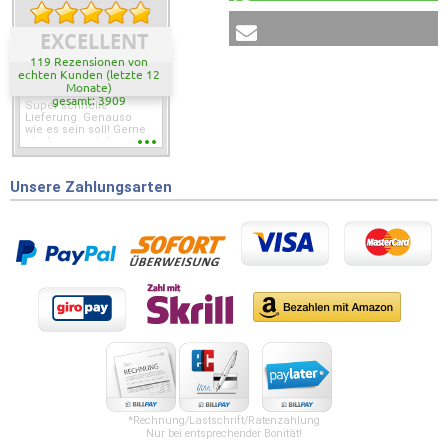
EXCELLENT
119 Rezensionen von
echten Kunden (letzte 12
Monate)
gesamt: 3909
Super schnelle
Lieferung. Genauso
wie es sein soll! Gerne
wieder wenn ich was
brauche.
Unsere Zahlungsarten
*Rechnung/Lastschrift/Ratenzahlung
Nur bei entsprechender Bonität!