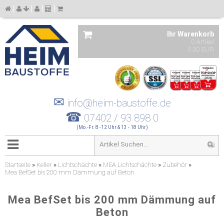
Ihr Warenkorb
0 Artikel
0,00 EUR
✉
info@heim-baustoffe.de
☎
07402 / 93 898 0
(Mo.-Fr. 8 -12 Uhr & 13 - 18 Uhr)
Startseite
»
Keller
»
Lichtschächte
»
MEA Lichtschächte
»
Zubehör
»
Mea BefSet bis 200 mm Dämmung auf Beton
Mea BefSet bis 200 mm Dämmung auf
Beton