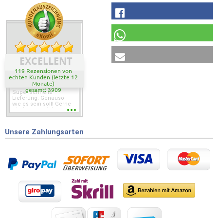
EXCELLENT
119 Rezensionen von
echten Kunden (letzte 12
Monate)
gesamt: 3909
Super schnelle
Lieferung. Genauso
wie es sein soll! Gerne
wieder wenn ich was
brauche.
Unsere Zahlungsarten