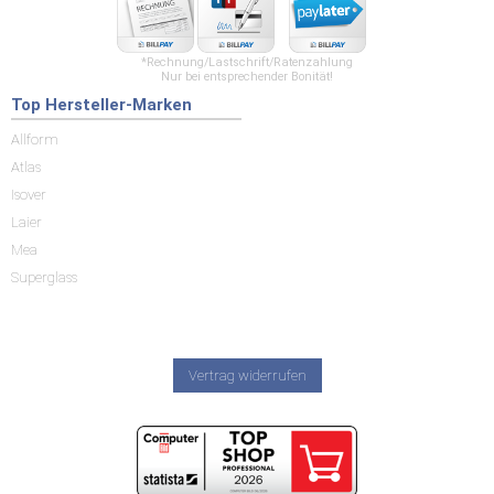
*Rechnung/Lastschrift/Ratenzahlung
Nur bei entsprechender Bonität!
Top Hersteller-Marken
Allform
Atlas
Isover
Laier
Mea
Superglass
Vertrag widerrufen