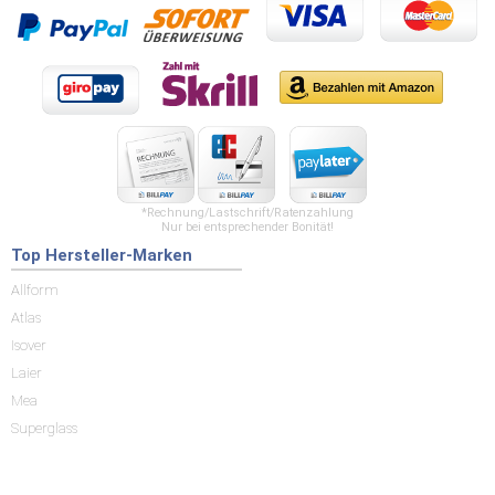
*Rechnung/Lastschrift/Ratenzahlung
Nur bei entsprechender Bonität!
Top Hersteller-Marken
Allform
Atlas
Isover
Laier
Mea
Superglass