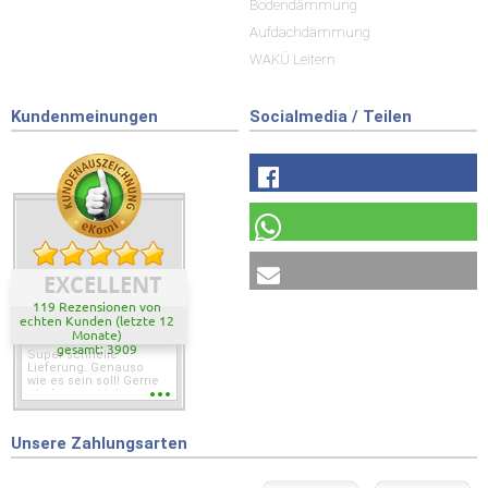
Bodendämmung
Aufdachdämmung
WAKÜ Leitern
Kundenmeinungen
Socialmedia / Teilen
EXCELLENT
119 Rezensionen von
echten Kunden (letzte 12
Monate)
gesamt: 3909
Super schnelle
Lieferung. Genauso
wie es sein soll! Gerne
wieder wenn ich was
brauche.
Unsere Zahlungsarten