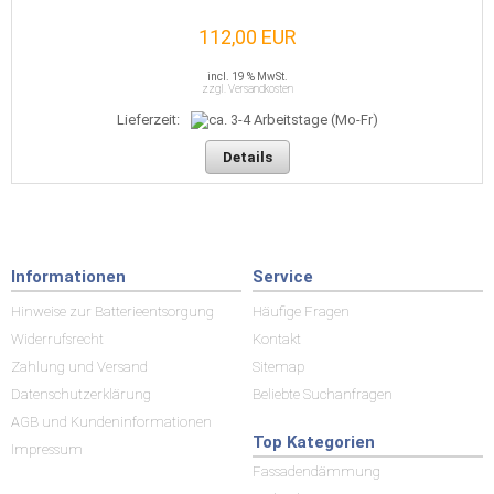
112,00 EUR
incl. 19 % MwSt.
zzgl. Versandkosten
Lieferzeit:
Details
Informationen
Service
Hinweise zur Batterieentsorgung
Häufige Fragen
Widerrufsrecht
Kontakt
Zahlung und Versand
Sitemap
Datenschutzerklärung
Beliebte Suchanfragen
AGB und Kundeninformationen
Top Kategorien
Impressum
Fassadendämmung