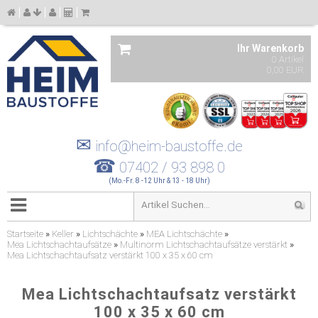
Ihr Warenkorb
0 Artikel
0,00 EUR
✉
info@heim-baustoffe.de
☎
07402 / 93 898 0
(Mo.-Fr. 8 -12 Uhr & 13 - 18 Uhr)
Startseite
»
Keller
»
Lichtschächte
»
MEA Lichtschächte
»
Mea Lichtschachtaufsätze
»
Multinorm Lichtschachtaufsätze verstärkt
»
Mea Lichtschachtaufsatz verstärkt 100 x 35 x 60 cm
Mea Lichtschachtaufsatz verstärkt
100 x 35 x 60 cm