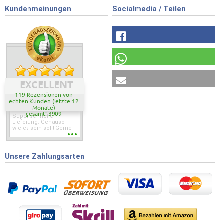
Kundenmeinungen
Socialmedia / Teilen
EXCELLENT
119 Rezensionen von
echten Kunden (letzte 12
Monate)
gesamt: 3909
Super schnelle
Lieferung. Genauso
wie es sein soll! Gerne
wieder wenn ich was
brauche.
Unsere Zahlungsarten