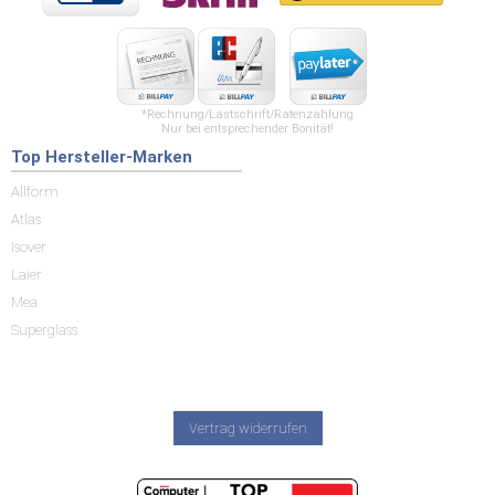
*Rechnung/Lastschrift/Ratenzahlung
Nur bei entsprechender Bonität!
Top Hersteller-Marken
Allform
Atlas
Isover
Laier
Mea
Superglass
Vertrag widerrufen