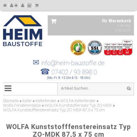
Ihr Warenkorb
0 Artikel
0,00 EUR
✉
info@heim-baustoffe.de
☎
07402 / 93 898 0
(Mo.-Fr. 8 -12 Uhr & 13 - 18 Uhr)
Startseite
»
Keller
»
Kellerfenster
»
WOLFA Kellerfenster
»
Wolfa Fenstereinsätze
»
WOLFA Kunststoffeinsatz Typ ZO-MDK
»
WOLFA Kunststofffenstereinsatz Typ ZO-MDK 87,5 x 75 cm
WOLFA Kunststofffenstereinsatz Typ
ZO-MDK 87,5 x 75 cm