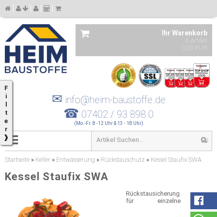
Ihr Warenkorb
0 Artikel
0,00 EUR
F
✉
i
info@heim-baustoffe.de
l
☎
07402 / 93 898 0
t
e
(Mo.-Fr. 8 -12 Uhr & 13 - 18 Uhr)
r
❱
Startseite
»
Keller
»
Entwässerung
»
Rückstauschutz
»
Kessel Staufix SWA
Kessel Staufix SWA
Rückstausicherung
für einzelne