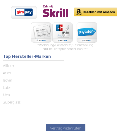
*Rechnung/Lastschrift/Ratenzahlung
Nur bei entsprechender Bonität!
Top Hersteller-Marken
Allform
Atlas
Isover
Laier
Mea
Superglass
Vertrag widerrufen