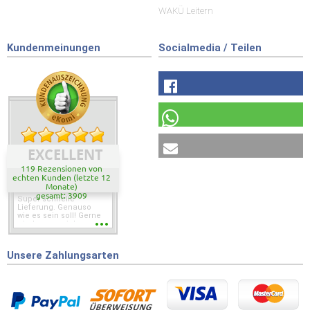
WAKÜ Leitern
Kundenmeinungen
Socialmedia / Teilen
EXCELLENT
119 Rezensionen von
echten Kunden (letzte 12
Monate)
gesamt: 3909
Super schnelle
Lieferung. Genauso
wie es sein soll! Gerne
wieder wenn ich was
brauche.
Unsere Zahlungsarten