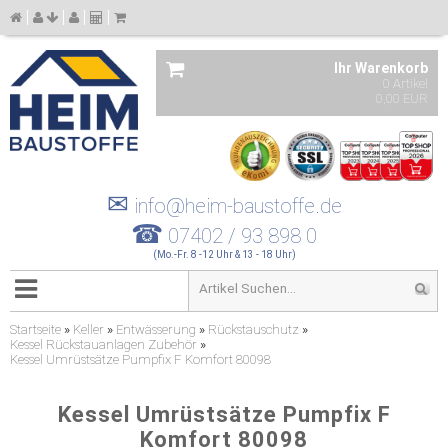
Ihr Warenkorb
0 Artikel
0,00 EUR
✉
info@heim-baustoffe.de
☎
07402 / 93 898 0
(Mo.-Fr. 8 -12 Uhr & 13 - 18 Uhr)
Startseite
»
Keller
»
Entwässerung
»
Rückstauschutz
»
Kessel Rückstauanlagen Zubehör
»
Kessel Umrüstsätze Pumpfix F Komfort 80098
Kessel Umrüstsätze Pumpfix F
Komfort 80098