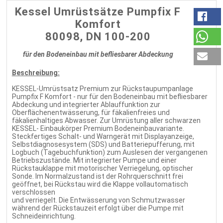
Kessel Umrüstsätze Pumpfix F
Komfort
80098, DN 100-200
für den Bodeneinbau mit befliesbarer Abdeckung
Beschreibung
:
KESSEL-Umrüstsatz Premium zur Rückstaupumpanlage
Pumpfix F Komfort - nur für den Bodeneinbau mit befliesbarer
Abdeckung und integrierter Ablauffunktion zur
Oberflächenentwässerung, für fäkalienfreies und
fäkalienhaltiges Abwasser. Zur Umrüstung aller schwarzen
KESSEL- Einbaukörper Premium Bodeneinbauvariante.
Steckfertiges Schalt- und Warngerät mit Displayanzeige,
Selbstdiagnosesystem (SDS) und Batteriepufferung, mit
Logbuch (Tagebuchfunktion) zum Auslesen der vergangenen
Betriebszustände. Mit integrierter Pumpe und einer
Rückstauklappe mit motorischer Verriegelung, optischer
Sonde. Im Normalzustand ist der Rohrquerschnitt frei
geöffnet, bei Rückstau wird die Klappe vollautomatisch
verschlossen
und verriegelt. Die Entwässerung von Schmutzwasser
während der Rückstauzeit erfolgt über die Pumpe mit
Schneideinrichtung.