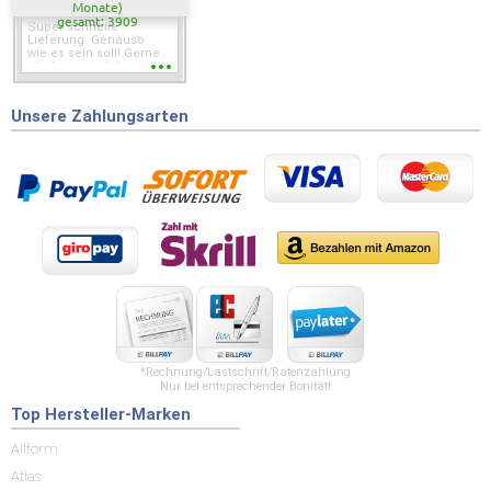
Monate)
gesamt: 3909
Super schnelle
Lieferung. Genauso
wie es sein soll! Gerne
wieder wenn ich was
brauche.
Unsere Zahlungsarten
*Rechnung/Lastschrift/Ratenzahlung
Nur bei entsprechender Bonität!
Top Hersteller-Marken
Allform
Atlas