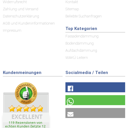
Widerrufsrecht
Kontakt
Zahlung und Versand
Sitemap
Datenschutzerklärung
Beliebte Suchanfragen
AGB und Kundeninformationen
Top Kategorien
Impressum
Fassadendämmung
Bodendämmung
Aufdachdämmung
WAKÜ Leitern
Kundenmeinungen
Socialmedia / Teilen
EXCELLENT
119 Rezensionen von
echten Kunden (letzte 12