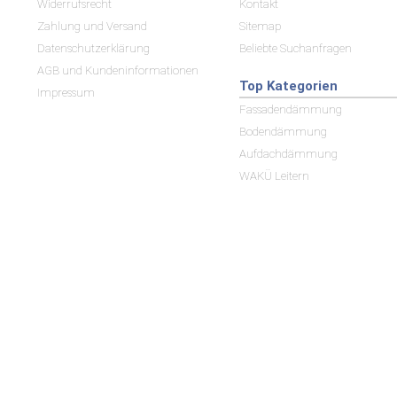
Widerrufsrecht
Kontakt
Zahlung und Versand
Sitemap
Datenschutzerklärung
Beliebte Suchanfragen
AGB und Kundeninformationen
Top Kategorien
Impressum
Fassadendämmung
Bodendämmung
Aufdachdämmung
WAKÜ Leitern