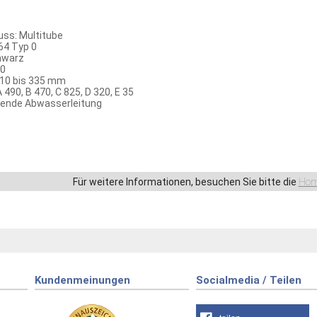
ss: Multitube
64 Typ 0
hwarz
00
310 bis 335 mm
490, B 470, C 825, D 320, E 35
egende Abwasserleitung
Für weitere Informationen, besuchen Sie bitte die
Hom
Kundenmeinungen
Socialmedia / Teilen