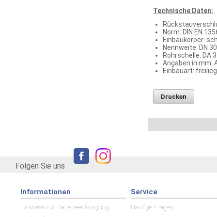
Technische Daten:
Rückstauverschlu
Norm: DIN EN 135
Einbaukörper: sc
Nennweite: DN 3
Rohrschelle: DA 
Angaben in mm: A 
Einbauart: freili
Drucken
Folgen Sie uns
Informationen
Service
Hinweise zur Batterieentsorgung
Häufige Fragen