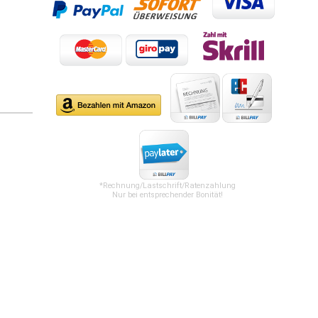
*Rechnung/Lastschrift/Ratenzahlung
Nur bei entsprechender Bonität!