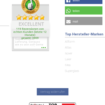
teilen
teilen
mail
EXCELLENT
119 Rezensionen von
echten Kunden (letzte 12
Top Hersteller-Marken
Monate)
gesamt: 3909
Super schnelle
Allform
Lieferung. Genauso
wie es sein soll! Gerne
Atlas
wieder wenn ich was
brauche.
Isover
Laier
Mea
Superglass
Vertrag widerrufen