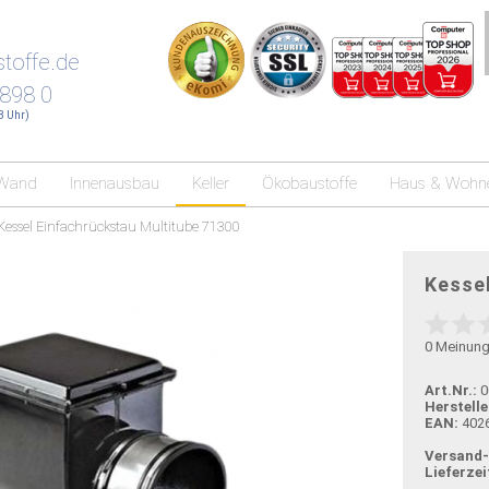
toffe.de
 898 0
18 Uhr)
Wand
Innenausbau
Keller
Ökobaustoffe
Haus & Wohn
Kessel Einfachrückstau Multitube 71300
Kesse
0
Meinun
Art.Nr.:
0
Herstelle
EAN:
402
Versand
Lieferzei