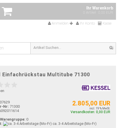
Ihr Warenkorb
0 Artikel
0,00 EUR
Anmelden
Ihr Konto
Kasse
en
l Einfachrückstau Multitube 71300
gen
2.805,00 EUR
07629
r-Nr:
71300
incl. 19 % MwSt.
6092011614
Versandkosten: 0,00 EUR
-Warengruppe:
0
t:
ca. 3-4 Arbeitstage (Mo-Fr)