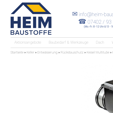
✉
info@heim-baus
☎
07402 / 93
(Mo.-Fr. 8 -12 Uhr & 13 - 
Aktionsangebote
Baubedarf & Werkzeuge
Dach
Startseite
»
Keller
»
Entwässerung
»
Rückstauschutz
»
Kessel Multitube
»