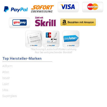
*Rechnung/Lastschrift/Ratenzahlung
Nur bei entsprechender Bonität!
Top Hersteller-Marken
Allform
Atlas
Isover
Laier
Mea
Superglass