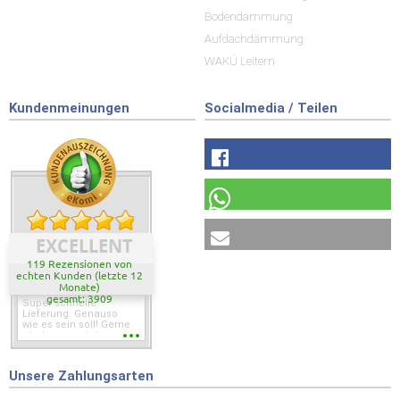
Bodendämmung
Aufdachdämmung
WAKÜ Leitern
Kundenmeinungen
Socialmedia / Teilen
EXCELLENT
119 Rezensionen von
echten Kunden (letzte 12
Monate)
gesamt: 3909
Super schnelle
Lieferung. Genauso
wie es sein soll! Gerne
wieder wenn ich was
brauche.
Unsere Zahlungsarten