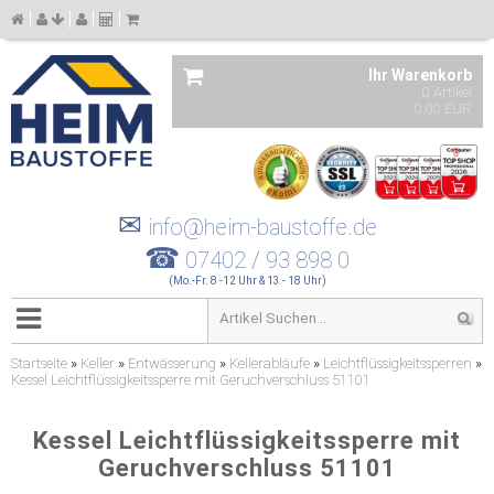
Ihr Warenkorb
0 Artikel
0,00 EUR
✉
info@heim-baustoffe.de
☎
07402 / 93 898 0
(Mo.-Fr. 8 -12 Uhr & 13 - 18 Uhr)
Startseite
»
Keller
»
Entwässerung
»
Kellerabläufe
»
Leichtflüssigkeitssperren
»
Kessel Leichtflüssigkeitssperre mit Geruchverschluss 51101
Kessel Leichtflüssigkeitssperre mit
Geruchverschluss 51101