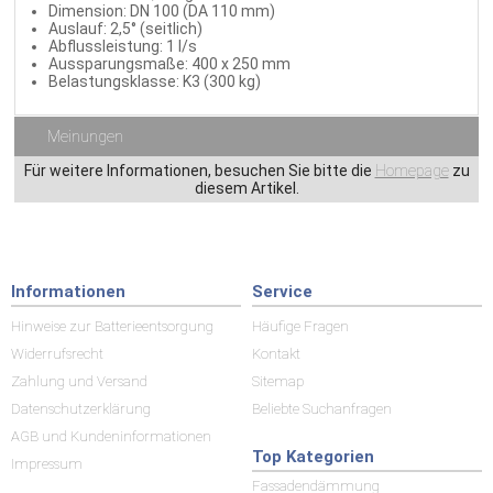
Dimension: DN 100 (DA 110 mm)
Auslauf: 2,5° (seitlich)
Abflussleistung: 1 l/s
Aussparungsmaße: 400 x 250 mm
Belastungsklasse: K3 (300 kg)
Meinungen
Für weitere Informationen, besuchen Sie bitte die
Homepage
zu
diesem Artikel.
Informationen
Service
Hinweise zur Batterieentsorgung
Häufige Fragen
Widerrufsrecht
Kontakt
Zahlung und Versand
Sitemap
Datenschutzerklärung
Beliebte Suchanfragen
AGB und Kundeninformationen
Top Kategorien
Impressum
Fassadendämmung