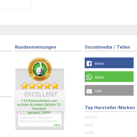
Kundenmeinungen
Socialmedia / Teilen
teilen
teilen
mail
EXCELLENT
119 Rezensionen von
echten Kunden (letzte 12
Top Hersteller-Marken
Monate)
gesamt: 3909
Super schnelle
Allform
Lieferung. Genauso
wie es sein soll! Gerne
Atlas
wieder wenn ich was
brauche.
Isover