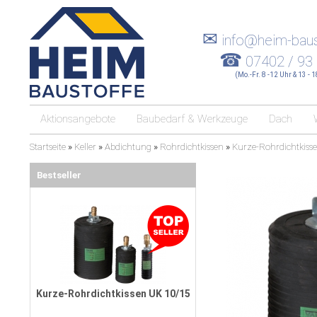
✉
info@heim-baus
☎
07402 / 93
(Mo.-Fr. 8 -12 Uhr & 13 - 
Aktionsangebote
Baubedarf & Werkzeuge
Dach
Startseite
»
Keller
»
Abdichtung
»
Rohrdichtkissen
»
Kurze-Rohrdichtkiss
Bestseller
Kurze-Rohrdichtkissen UK 10/15