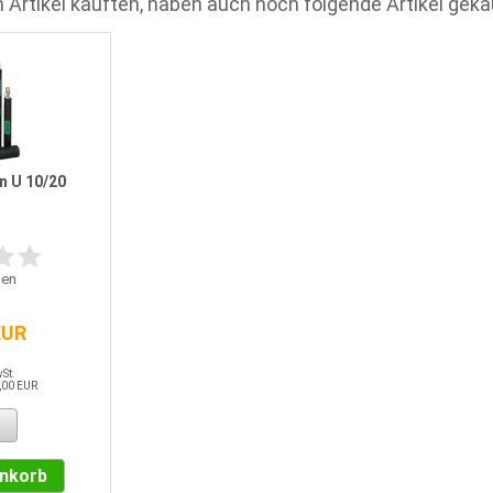
 Artikel kauften, haben auch noch folgende Artikel geka
n U 10/20
en
EUR
wSt.
,00 EUR
enkorb