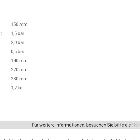
:
150 mm
:
1,5 bar
2,0 bar
0,5 bar
140 mm
220 mm
280 mm
1,2 kg
Für weitere Informationen, besuchen Sie bitte die
Hom