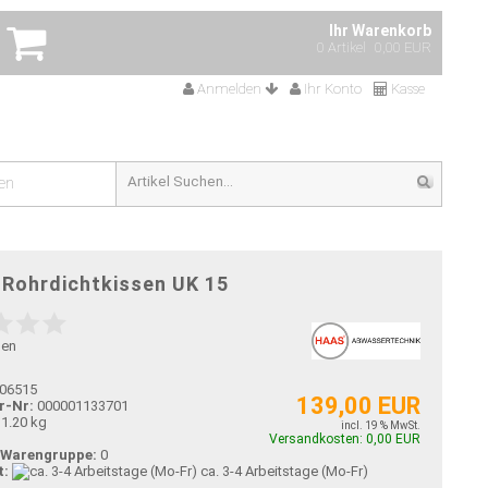
Ihr Warenkorb
0 Artikel
0,00 EUR
Anmelden
Ihr Konto
Kasse
en
-Rohrdichtkissen UK 15
gen
06515
139,00 EUR
r-Nr:
000001133701
1.20 kg
incl. 19 % MwSt.
Versandkosten: 0,00 EUR
-Warengruppe:
0
t:
ca. 3-4 Arbeitstage (Mo-Fr)