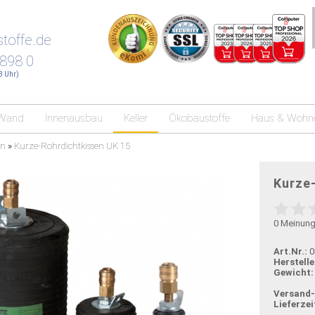
toffe.de
 898 0
18 Uhr)
Wand
Innenausbau
Keller
Ökobaustoffe
Haus & Wohn
en
»
Kurze-Rohrdichtkissen UK 15
Kurze
0
Meinun
Art.Nr.:
0
Herstelle
Gewicht:
Versand
Lieferzei