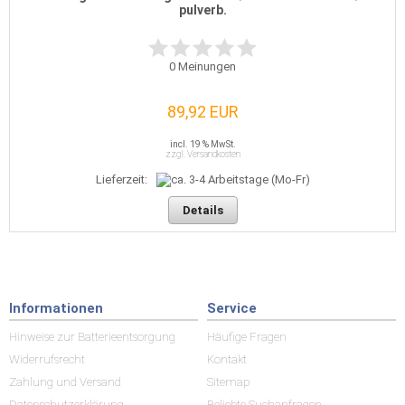
pulverb.
0
Meinungen
89,92 EUR
incl. 19 % MwSt.
zzgl. Versandkosten
Lieferzeit:
Details
Informationen
Service
Hinweise zur Batterieentsorgung
Häufige Fragen
Widerrufsrecht
Kontakt
Zahlung und Versand
Sitemap
Datenschutzerklärung
Beliebte Suchanfragen