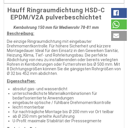
Hauff Ringraumdichtung HSD-C
EPDM/V2A pulverbeschichtet
Kernbohrung 150 mm für Medienrohr 78-81 mm
Beschreibung:
Die einzige Ringraumdichtung mit eingebauter
Drehmomentkontrolle. Für höhere Sicherheit und kürzere
Montagedauer. Ideal für den Einsatz in den Gewerken Sanitär,
Heizung, Klima, Tief- und Rohrleitungsbau. Die perfekte
Abdichtung von neu zu installierenden oder bereits verlegten
Rohren in Kernbohrungen oder Futterrohren bis Ø 500 mm. Mit
8 Dichtungsgrößen können Sie die gängigsten Rohrgrößen von
Ø 32 bis 452 mm abdichten.
Eigenschaften:
absolut gas- und wasserdicht
unterschiedlichste Materialkombinationen für
bedarfsorientierte Anwendungen
eingebaute optische / fühlbare Drehmomentkontrolle
leicht montierbar
für nachträgliche Montage bis Ø 200 mm vor Ort teilbar
ab Ø 250 mm geteilte Ausführung
U-Profil: maximale Stabilität der Presssegmente