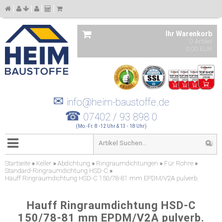
Ihr Warenkorb
0 Artikel
0,00 EUR
✉
info@heim-baustoffe.de
☎
07402 / 93 898 0
(Mo.-Fr. 8 -12 Uhr & 13 - 18 Uhr)
Startseite
»
Keller
»
Abdichtung
»
Ringraumdichtungen
»
Für Rohre
»
Standard-Ringraumdichtung HSD-C
»
Hauff Ringraumdichtung HSD-C 150/78-81 mm EPDM/V2A pulverb.
Hauff Ringraumdichtung HSD-C
150/78-81 mm EPDM/V2A pulverb.