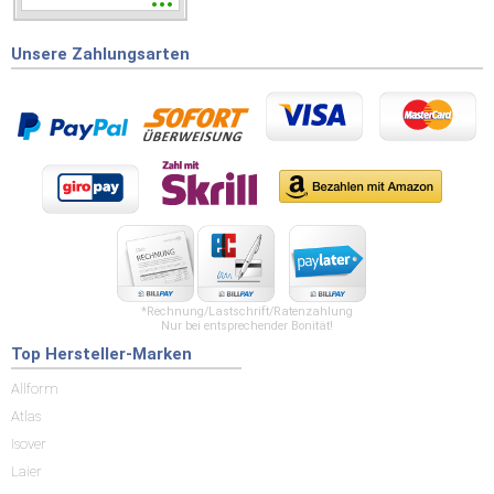
wieder wenn ich was
brauche.
Unsere Zahlungsarten
*Rechnung/Lastschrift/Ratenzahlung
Nur bei entsprechender Bonität!
Top Hersteller-Marken
Allform
Atlas
Isover
Laier