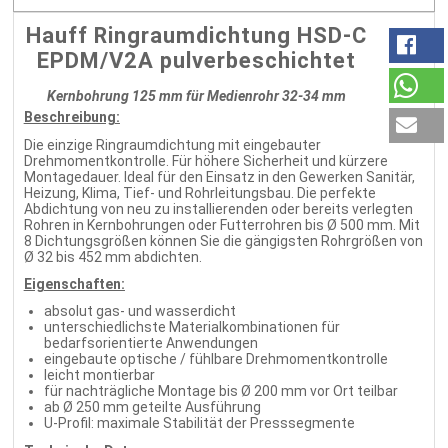
Hauff Ringraumdichtung HSD-C
EPDM/V2A pulverbeschichtet
Kernbohrung 125 mm für Medienrohr 32-34 mm
Beschreibung:
Die einzige Ringraumdichtung mit eingebauter
Drehmomentkontrolle. Für höhere Sicherheit und kürzere
Montagedauer. Ideal für den Einsatz in den Gewerken Sanitär,
Heizung, Klima, Tief- und Rohrleitungsbau. Die perfekte
Abdichtung von neu zu installierenden oder bereits verlegten
Rohren in Kernbohrungen oder Futterrohren bis Ø 500 mm. Mit
8 Dichtungsgrößen können Sie die gängigsten Rohrgrößen von
Ø 32 bis 452 mm abdichten.
Eigenschaften:
absolut gas- und wasserdicht
unterschiedlichste Materialkombinationen für
bedarfsorientierte Anwendungen
eingebaute optische / fühlbare Drehmomentkontrolle
leicht montierbar
für nachträgliche Montage bis Ø 200 mm vor Ort teilbar
ab Ø 250 mm geteilte Ausführung
U-Profil: maximale Stabilität der Presssegmente