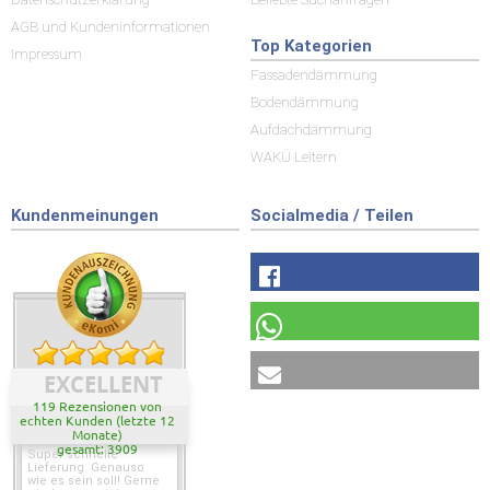
AGB und Kundeninformationen
Top Kategorien
Impressum
Fassadendämmung
Bodendämmung
Aufdachdämmung
WAKÜ Leitern
Kundenmeinungen
Socialmedia / Teilen
EXCELLENT
119 Rezensionen von
echten Kunden (letzte 12
Monate)
gesamt: 3909
Super schnelle
Lieferung. Genauso
wie es sein soll! Gerne