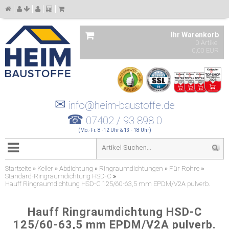
Ihr Warenkorb
0 Artikel
0,00 EUR
✉
info@heim-baustoffe.de
☎
07402 / 93 898 0
(Mo.-Fr. 8 -12 Uhr & 13 - 18 Uhr)
Startseite
»
Keller
»
Abdichtung
»
Ringraumdichtungen
»
Für Rohre
»
Standard-Ringraumdichtung HSD-C
»
Hauff Ringraumdichtung HSD-C 125/60-63,5 mm EPDM/V2A pulverb.
Hauff Ringraumdichtung HSD-C
125/60-63,5 mm EPDM/V2A pulverb.