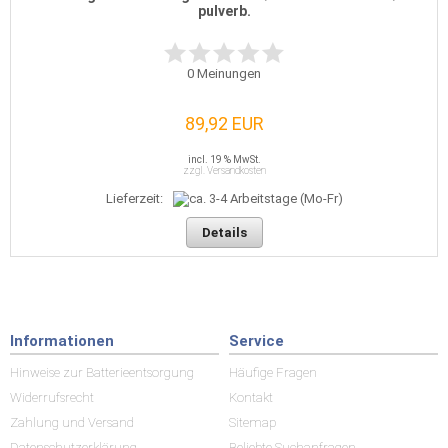
pulverb.
0
Meinungen
89,92 EUR
incl. 19 % MwSt.
zzgl. Versandkosten
Lieferzeit:
Details
Informationen
Service
Hinweise zur Batterieentsorgung
Häufige Fragen
Widerrufsrecht
Kontakt
Zahlung und Versand
Sitemap
Datenschutzerklärung
Beliebte Suchanfragen