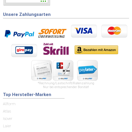
wieder wenn ich was
brauche.
Unsere Zahlungsarten
*Rechnung/Lastschrift/Ratenzahlung
Nur bei entsprechender Bonität!
Top Hersteller-Marken
Allform
Atlas
Isover
Laier