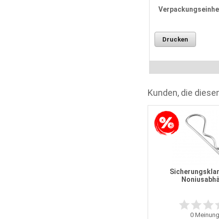
Verpackungseinhei
Drucken
Kunden, die diesen
m
PE-Profildämmstreifen 50 x 3 mm
Sicherungskla
Noniusabh
5
Meinungen
Statt
8,51 EUR
0
Meinung