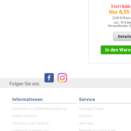
Nur 7,66 EUR
Statt
9,50
[0,31 EUR pro LFM]
Nur 8,55
incl. 19 % MwSt.
Versandkosten: 0,00 EUR
[0,09 EUR pro
incl. 19 % M
Versandkosten: 0
Details
Details
In den Warenkorb
In den War
Folgen Sie uns
Informationen
Service
Hinweise zur Batterieentsorgung
Häufige Fragen
Widerrufsrecht
Kontakt
Zahlung und Versand
Sitemap
Datenschutzerklärung
Beliebte Suchanfragen