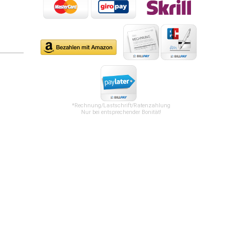
*Rechnung/Lastschrift/Ratenzahlung
Nur bei entsprechender Bonität!