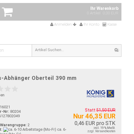
Ihr Warenkorb
0 Artikel
0,00 EUR
Anmelden
Ihr Konto
Kasse
en
s-Abhänger Oberteil 390 mm
gen
16021
Statt
51,50 EUR
r-Nr:
80204
Nur 46,35 EUR
6127802049
0,46 EUR pro STK
-Warengruppe:
2
incl. 19 % MwSt.
t:
ca. 6-
zzgl. Versandkosten