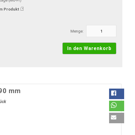
stage (Mo-Fr)
m Produkt
Menge:
390 mm
tück