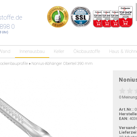
toffe.de
 898 0
18 Uhr)
Wand
Innenausbau
Keller
Ökobaustoffe
Haus & Wohn
ockenbauprofile
»
Nonius-Abhänger Oberteil 390 mm
Noniu
0
Meinun
Art.Nr.:
0
Herstelle
EAN:
403
Versand
Lieferzei