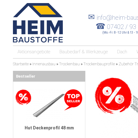
✉
info@heim-baus
☎
07402 / 93
(Mo.-Fr. 8 -12 Uhr & 13 - 
Aktionsangebote
Baubedarf & Werkzeuge
Dach
Startseite
»
Innenausbau
»
Trockenbau
»
Trockenbauprofile
»
Zubehör Tr
Bestseller
Hut Deckenprofil 48 mm