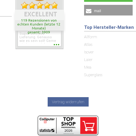
mail
EXCELLENT
119 Rezensionen von
echten Kunden (letzte 12
Top Hersteller-Marken
Monate)
gesamt: 3909
Super schnelle
Allform
Lieferung. Genauso
wie es sein soll! Gerne
Atlas
wieder wenn ich was
brauche.
Isover
Laier
Mea
Superglass
Vertrag widerrufen