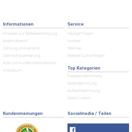
Informationen
Service
Hinweise zur Batterieentsorgung
Häufige Fragen
Widerrufsrecht
Kontakt
Zahlung und Versand
Sitemap
Datenschutzerklärung
Beliebte Suchanfragen
AGB und Kundeninformationen
Top Kategorien
Impressum
Fassadendämmung
Bodendämmung
Aufdachdämmung
WAKÜ Leitern
Kundenmeinungen
Socialmedia / Teilen