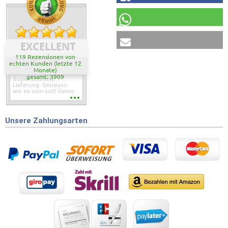
EXCELLENT
119 Rezensionen von
echten Kunden (letzte 12
Monate)
gesamt: 3909
Super schnelle
Lieferung. Genauso
wie es sein soll! Gerne
wieder wenn ich was
brauche.
Unsere Zahlungsarten