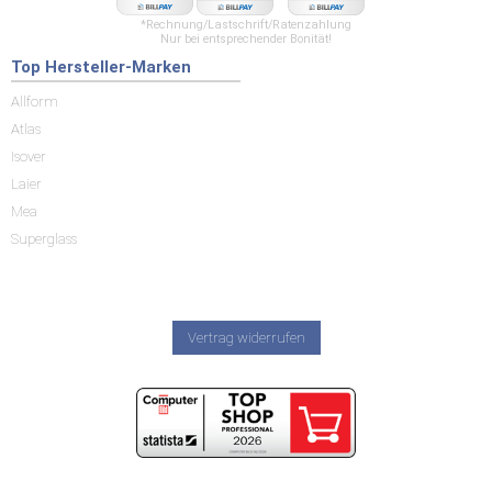
*Rechnung/Lastschrift/Ratenzahlung
Nur bei entsprechender Bonität!
Top Hersteller-Marken
Allform
Atlas
Isover
Laier
Mea
Superglass
Vertrag widerrufen