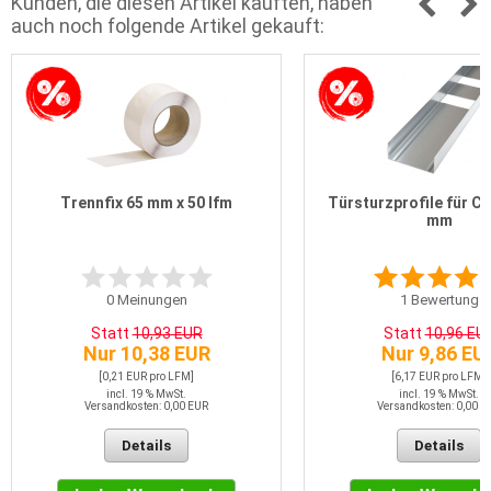
Kunden, die diesen Artikel kauften, haben
auch noch folgende Artikel gekauft:
Trennfix 65 mm x 50 lfm
Türsturzprofile für C
mm
0
Meinungen
1
Bewertung
Statt
10,93 EUR
Statt
10,96 EU
Nur 10,38 EUR
Nur 9,86 EU
[0,21 EUR pro LFM]
[6,17 EUR pro LFM]
incl. 19 % MwSt.
incl. 19 % MwSt.
Versandkosten: 0,00 EUR
Versandkosten: 0,00 E
Details
Details