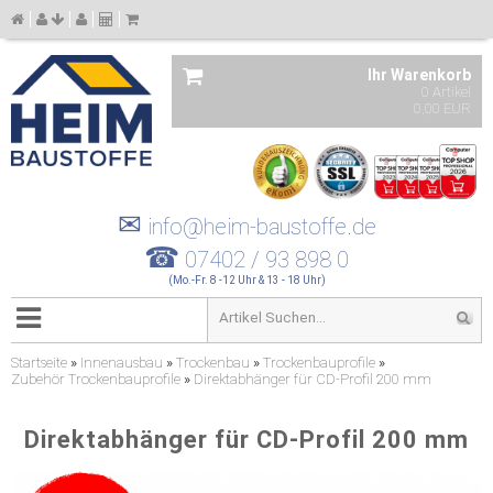
Ihr Warenkorb
0 Artikel
0,00 EUR
✉
info@heim-baustoffe.de
☎
07402 / 93 898 0
(Mo.-Fr. 8 -12 Uhr & 13 - 18 Uhr)
Startseite
»
Innenausbau
»
Trockenbau
»
Trockenbauprofile
»
Zubehör Trockenbauprofile
»
Direktabhänger für CD-Profil 200 mm
Direktabhänger für CD-Profil 200 mm