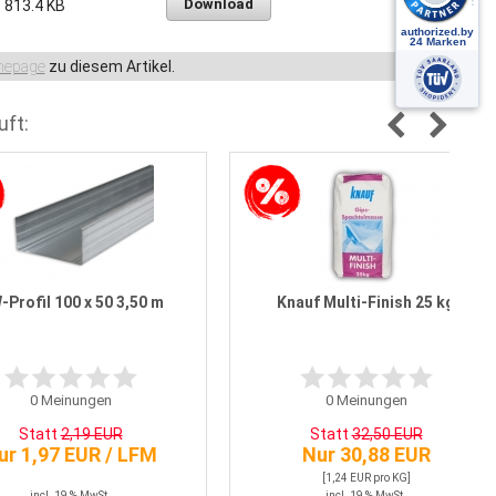
Download
813.4 KB
epage
zu diesem Artikel.
uft:
Profil 100 x 50 3,50 m
Knauf Multi-Finish 25 kg
0
Meinungen
0
Meinungen
Statt
2,19 EUR
Statt
32,50 EUR
ur 1,97 EUR / LFM
Nur 30,88 EUR
[1,24 EUR pro KG]
incl. 19 % MwSt.
incl. 19 % MwSt.