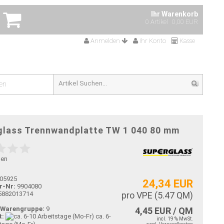
Ihr Warenkorb
0 Artikel
0,00 EUR
Anmelden
Ihr Konto
Kasse
en
glass Trennwandplatte TW 1 040 80 mm
gen
05925
24,34 EUR
r-Nr:
9904080
5882013714
pro VPE (
5.47
QM)
-Warengruppe:
9
4,45 EUR / QM
t:
ca. 6-
incl. 19 % MwSt.