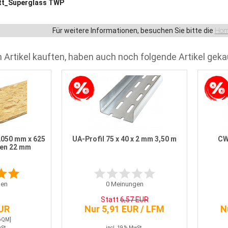
tt_Superglass TWP
Für weitere Informationen, besuchen Sie bitte die
Hom
 Artikel kauften, haben auch noch folgende Artikel geka
2050 mm x 625
UA-Profil 75 x 40 x 2 mm 3,50 m
CW-
fen 22 mm
en
0
Meinungen
Statt
6,57 EUR
EUR
Nur 5,91 EUR / LFM
N
o QM]
wSt.
incl. 19 % MwSt.