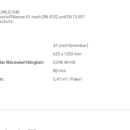
 (WLG) 040
austoffklasse A1 nach DIN 4102 und EN 13 501
lschutz
A1 (nichtbrennbar)
625 x 1250 mm
er Wärmeleitfähigkeit:
0,040 W/mK
80 mm
t:
5,47 m² / Paket