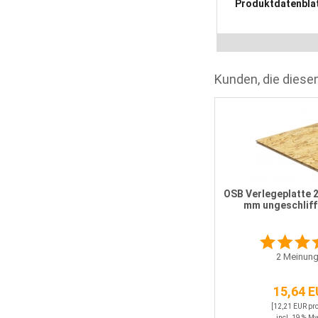
Produktdatenbla
Kunden, die diesen
Steckwinkelsatz für UA-Profile
50
OSB Verlegeplatte 
mm ungeschlif
1
Bewertung
Statt
16,49 EUR
2
Meinung
Nur 14,84 EUR
15,64 
incl. 19 % MwSt.
Versandkosten: 0,00 EUR
[12,21 EUR pr
incl. 19 % M