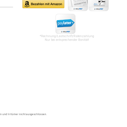
*Rechnung/Lastschrift/Ratenzahlung
Nur bei entsprechender Bonität!
gen und Irrtümer nicht ausgeschlossen.