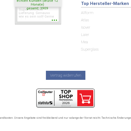
echten Kunden (letzte 12
Top Hersteller-Marken
Monate)
gesamt: 3909
Super schnelle
Allform
Lieferung. Genauso
wie es sein soll! Gerne
Atlas
wieder wenn ich was
brauche.
Isover
Laier
Mea
Superglass
Vertrag widerrufen
rsandkosten. Unsere Angebote sind freibleibend und nur solange der Vorrat reicht. Technische Änderun