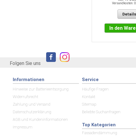
Versandkosten: 0
Details
Details
In den Warenkorb
In den War
Folgen Sie uns
Informationen
Service
Hinweise zur Batterieentsorgung
Häufige Fragen
Widerrufsrecht
Kontakt
Zahlung und Versand
Sitemap
Datenschutzerklärung
Beliebte Suchanfragen
AGB und Kundeninformationen
Top Kategorien
Impressum
Fassadendämmung