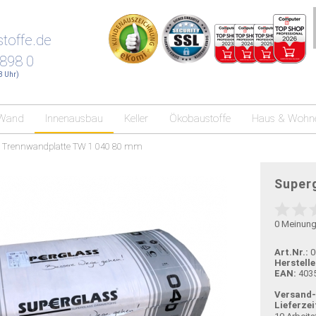
toffe.de
 898 0
18 Uhr)
Wand
Innenausbau
Keller
Ökobaustoffe
Haus & Wohn
s Trennwandplatte TW 1 040 80 mm
Super
0
Meinun
Art.Nr.:
0
Herstelle
EAN:
403
Versand
Lieferzei