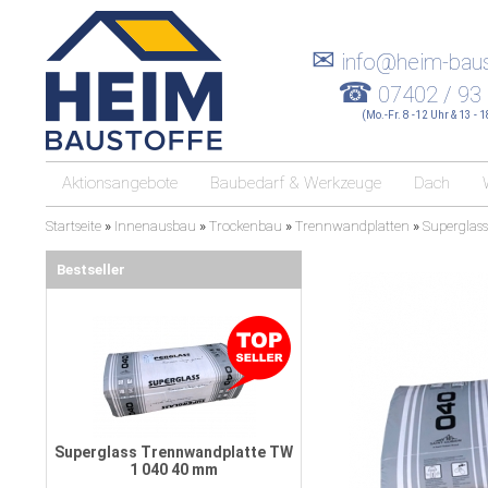
✉
info@heim-baus
☎
07402 / 93
(Mo.-Fr. 8 -12 Uhr & 13 - 
Aktionsangebote
Baubedarf & Werkzeuge
Dach
Startseite
»
Innenausbau
»
Trockenbau
»
Trennwandplatten
»
Superglas
Bestseller
Superglass Trennwandplatte TW
1 040 40 mm