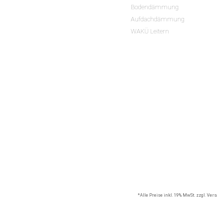
Bodendämmung
Aufdachdämmung
WAKÜ Leitern
*Alle Preise inkl. 19% MwSt. zzgl. Ve