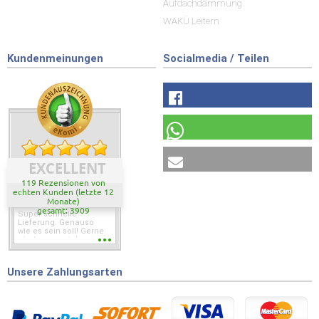
Aufdachdämmung
WAKÜ Leitern
Kundenmeinungen
Socialmedia / Teilen
EXCELLENT
119 Rezensionen von
echten Kunden (letzte 12
Monate)
gesamt: 3909
Super schnelle
Lieferung. Genauso
wie es sein soll! Gerne
wieder wenn ich was
brauche.
Unsere Zahlungsarten