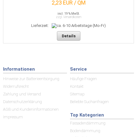
2,23 EUR / QM
incl. 19 % MwSt.
zzgl. Versandkosten
Lieferzeit:
Details
Informationen
Service
Hinweise zur Batterieentsorgung
Häufige Fragen
Widerrufsrecht
Kontakt
Zahlung und Versand
Sitemap
Datenschutzerklärung
Beliebte Suchanfragen
AGB und Kundeninformationen
Top Kategorien
Impressum
Fassadendämmung
Bodendämmung