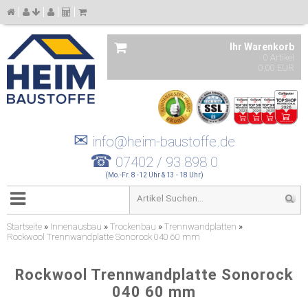
Ihr Warenkorb
0 Artikel
0,00 EUR
✉
info@heim-baustoffe.de
☎
07402 / 93 898 0
(Mo.-Fr. 8 -12 Uhr & 13 - 18 Uhr)
Startseite
»
Innenausbau
»
Trockenbau
»
Trennwandplatten
»
Rockwool Trennwandplatte Sonorock 040 60 mm
Rockwool Trennwandplatte Sonorock
040 60 mm