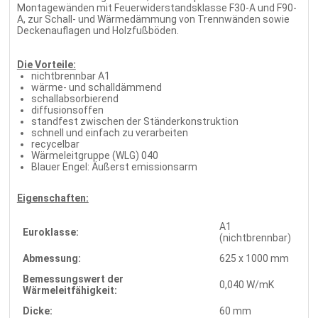
Montagewänden mit Feuerwiderstandsklasse F30-A und F90-
A, zur Schall- und Wärmedämmung von Trennwänden sowie
Deckenauflagen und Holzfußböden.
Die Vorteile:
nichtbrennbar A1
wärme- und schalldämmend
schallabsorbierend
diffusionsoffen
standfest zwischen der Ständerkonstruktion
schnell und einfach zu verarbeiten
recycelbar
Wärmeleitgruppe (WLG) 040
Blauer Engel: Äußerst emissionsarm
Eigenschaften:
A1
Euroklasse:
(nichtbrennbar)
Abmessung:
625 x 1000 mm
Bemessungswert der
0,040 W/mK
Wärmeleitfähigkeit:
Dicke:
60 mm