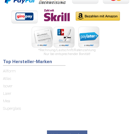
*Rechnung/Lastschrift/Ratenzahlung
Nur bei entsprechender Bonität!
Top Hersteller-Marken
Allform
Atlas
Isover
Laier
Mea
Superglass