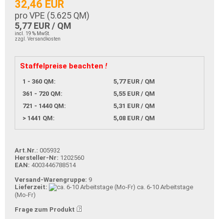
32,46 EUR
pro VPE (
5.625
QM)
5,77 EUR / QM
incl. 19 % MwSt.
zzgl. Versandkosten
Staffelpreise beachten
!
1 - 360 QM:
5,77 EUR / QM
361 - 720 QM:
5,55 EUR / QM
721 - 1440 QM:
5,31 EUR / QM
> 1441 QM:
5,08 EUR / QM
Art.Nr.:
005932
Hersteller-Nr:
1202560
EAN:
4003446788514
Versand-Warengruppe:
9
Lieferzeit:
ca. 6-10 Arbeitstage
(Mo-Fr)
Frage zum Produkt