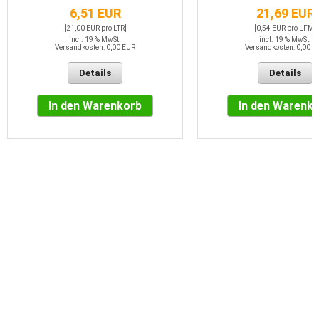
6,51 EUR
21,69 EUR
[21,00 EUR pro LTR]
[0,54 EUR pro LFM]
incl. 19 % MwSt.
incl. 19 % MwSt.
Versandkosten: 0,00 EUR
Versandkosten: 0,00 E
Details
Details
In den Warenkorb
In den Warenk