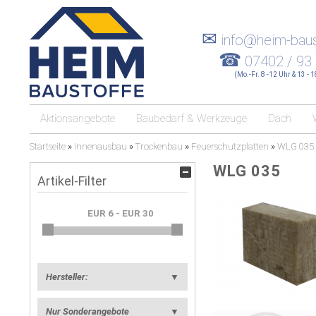
✉
info@heim-baus
☎
07402 / 93
(Mo.-Fr. 8 -12 Uhr & 13 - 
Aktionsangebote
Baubedarf & Werkzeuge
Dach
Startseite
»
Innenausbau
»
Trockenbau
»
Feuerschutzplatten
»
WLG 035
WLG 035
Artikel-Filter
Hersteller:
▼
Nur Sonderangebote
▼