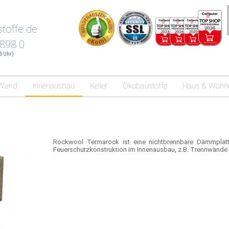
toffe.de
 898 0
18 Uhr)
Wand
Innenausbau
Keller
Ökobaustoffe
Haus & Wohn
Rockwool Termarock ist eine nichtbrennbare Dämmplatte
Feuerschutzkonstruktion im Innenausbau, z.B. Trennwände