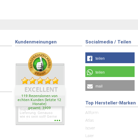
Kundenmeinungen
Socialmedia / Teilen
teilen
teilen
mail
EXCELLENT
119 Rezensionen von
echten Kunden (letzte 12
Top Hersteller-Marken
Monate)
gesamt: 3909
Super schnelle
Allform
Lieferung. Genauso
wie es sein soll! Gerne
Atlas
wieder wenn ich was
brauche.
Isover
Laier