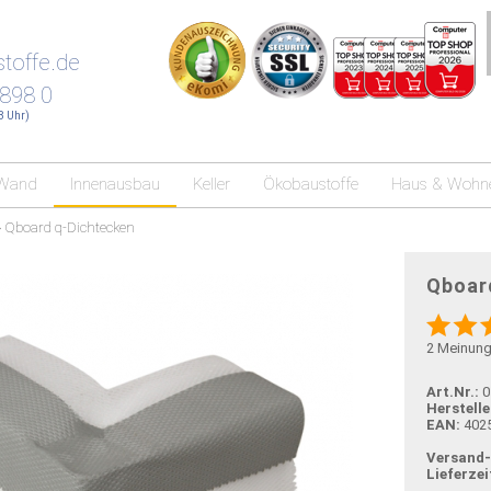
toffe.de
 898 0
18 Uhr)
Wand
Innenausbau
Keller
Ökobaustoffe
Haus & Wohn
»
Qboard q-Dichtecken
Qboar
2
Meinun
Art.Nr.:
0
Herstelle
EAN:
402
Versand
Lieferzei