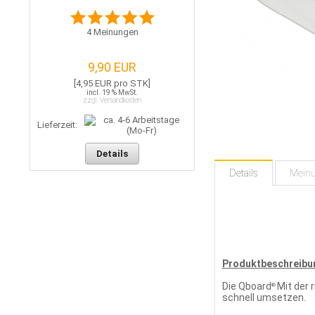
4
Meinungen
9,90 EUR
[4,95 EUR pro STK]
incl. 19 % MwSt.
zzgl. Versandkosten
Lieferzeit:
Details
Details
Mein
Produktbeschreibu
Die Qboard
Mit der 
®
schnell umsetzen.