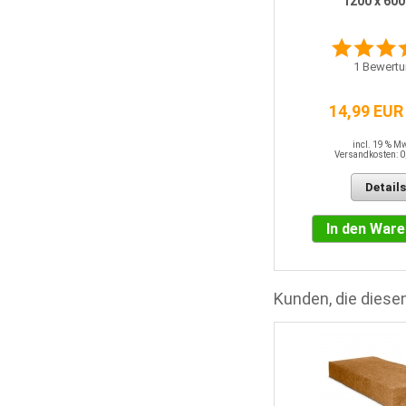
1200 x 60
1
Bewertung
1
Bewertu
14,33 EUR / QM
14,99 EUR
incl. 19 % MwSt.
Versandkosten: 0,00 EUR
incl. 19 % M
Versandkosten: 0
Details
Details
In den Warenkorb
In den War
Kunden, die diesen