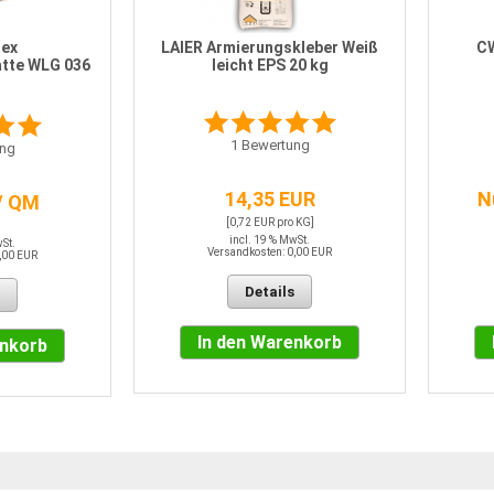
lex
LAIER Armierungskleber Weiß
CW
tte WLG 036
leicht EPS 20 kg
1
Bewertung
ng
14,35 EUR
N
/ QM
[0,72 EUR pro KG]
incl. 19 % MwSt.
wSt.
Versandkosten: 0,00 EUR
,00 EUR
Details
In den Warenkorb
enkorb