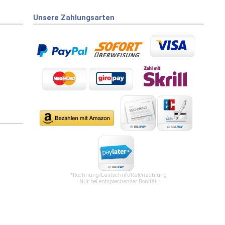
Unsere Zahlungsarten
*Rechnung/Lastschrift/Ratenzahlung
Nur bei entsprechender Bonität!