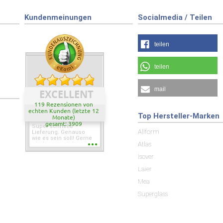
Kundenmeinungen
Socialmedia / Teilen
teilen
teilen
mail
EXCELLENT
119 Rezensionen von
echten Kunden (letzte 12
Top Hersteller-Marken
Monate)
gesamt: 3909
Super schnelle
Allform
Lieferung. Genauso
wie es sein soll! Gerne
Atlas
wieder wenn ich was
brauche.
Isover
Laier
Mea
Superglass