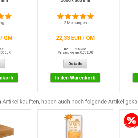
0 mm
2600 x 600 mm
ng
2
Meinungen
 / QM
22,33 EUR / QM
wSt.
incl. 19 % MwSt.
,00 EUR
Versandkosten: 0,00 EUR
Details
enkorb
In den Warenkorb
 Artikel kauften, haben auch noch folgende Artikel geka