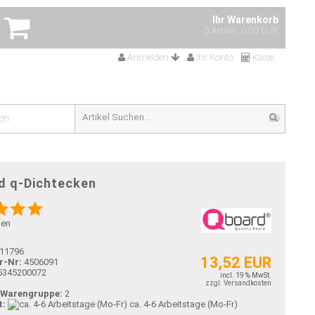
Ihr Warenkorb
0 Artikel
0,00 EUR
Anmelden
Ihr Konto
Kasse
en
d q-Dichtecken
gen
11796
13,52 EUR
r-Nr:
4506091
5345200072
incl. 19 % MwSt.
zzgl. Versandkosten
-Warengruppe:
2
t:
ca. 4-6 Arbeitstage (Mo-Fr)