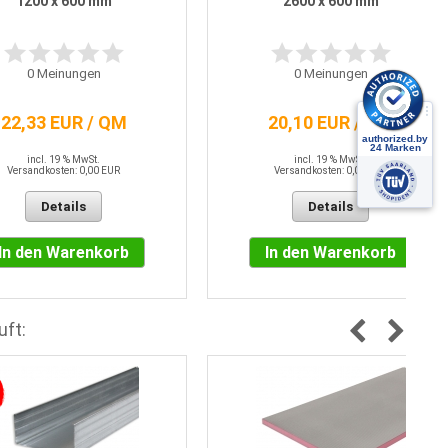
1200 x 600 mm
2600 x 600 mm
0
Meinungen
0
Meinungen
22,33 EUR / QM
20,10 EUR / QM
incl. 19 % MwSt.
incl. 19 % MwSt.
Versandkosten: 0,00 EUR
Versandkosten: 0,00 EUR
Details
Details
In den Warenkorb
In den Warenkorb
uft: