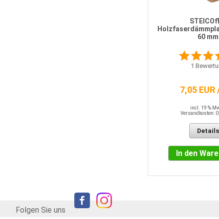
n
Fermacell Dichtband 5 m
STEICOf
Holzfaserdämmpla
60 mm
1
Bewertung
1
Bewertu
32,45 EUR
[6,49 EUR pro LFM]
7,05 EUR 
incl. 19 % MwSt.
Versandkosten: 0,00 EUR
incl. 19 % M
Details
Versandkosten: 0
Details
In den Warenkorb
In den War
Folgen Sie uns