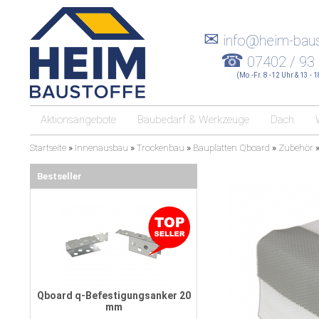
✉
info@heim-baus
☎
07402 / 93
(Mo.-Fr. 8 -12 Uhr & 13 - 
Aktionsangebote
Baubedarf & Werkzeuge
Dach
Startseite
»
Innenausbau
»
Trockenbau
»
Bauplatten Qboard
»
Zubehör
Bestseller
Qboard q-Befestigungsanker 20
mm