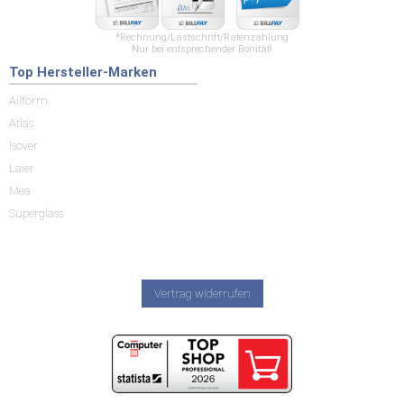
*Rechnung/Lastschrift/Ratenzahlung
Nur bei entsprechender Bonität!
Top Hersteller-Marken
Allform
Atlas
Isover
Laier
Mea
Superglass
Vertrag widerrufen