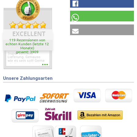
EXCELLENT
119 Rezensionen von
echten Kunden (letzte 12
Monate)
gesamt: 3909
Super schnelle
Lieferung. Genauso
wie es sein soll! Gerne
wieder wenn ich was
brauche.
Unsere Zahlungsarten