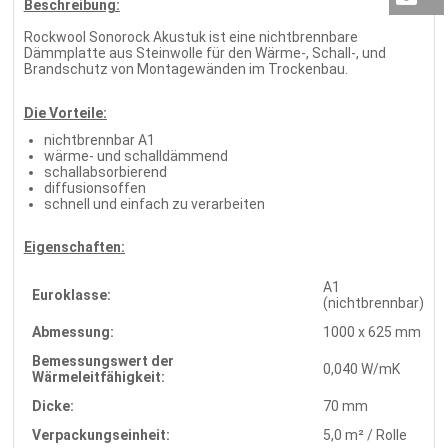
Beschreibung:
Rockwool Sonorock Akustuk ist eine nichtbrennbare
Dämmplatte aus Steinwolle für den Wärme-, Schall-, und
Brandschutz von Montagewänden im Trockenbau.
Die Vorteile:
nichtbrennbar A1
wärme- und schalldämmend
schallabsorbierend
diffusionsoffen
schnell und einfach zu verarbeiten
Eigenschaften:
A1
Euroklasse:
(nichtbrennbar)
Abmessung:
1000 x 625 mm
Bemessungswert der
0,040 W/mK
Wärmeleitfähigkeit:
Dicke:
70 mm
Verpackungseinheit:
5,0 m² / Rolle