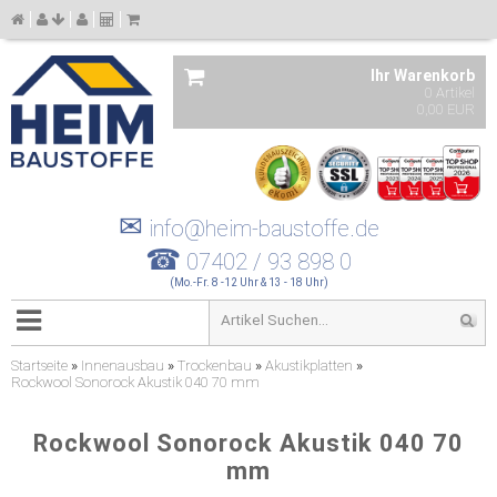
Ihr Warenkorb
0 Artikel
0,00 EUR
✉
info@heim-baustoffe.de
☎
07402 / 93 898 0
(Mo.-Fr. 8 -12 Uhr & 13 - 18 Uhr)
Startseite
»
Innenausbau
»
Trockenbau
»
Akustikplatten
»
Rockwool Sonorock Akustik 040 70 mm
Rockwool Sonorock Akustik 040 70
mm