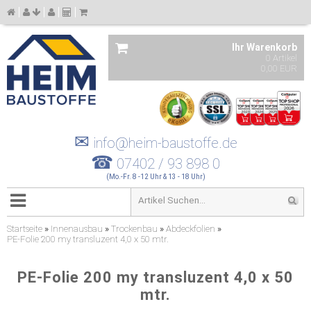
Ihr Warenkorb
0 Artikel
0,00 EUR
✉
info@heim-baustoffe.de
☎
07402 / 93 898 0
(Mo.-Fr. 8 -12 Uhr & 13 - 18 Uhr)
Startseite
»
Innenausbau
»
Trockenbau
»
Abdeckfolien
»
PE-Folie 200 my transluzent 4,0 x 50 mtr.
PE-Folie 200 my transluzent 4,0 x 50
mtr.