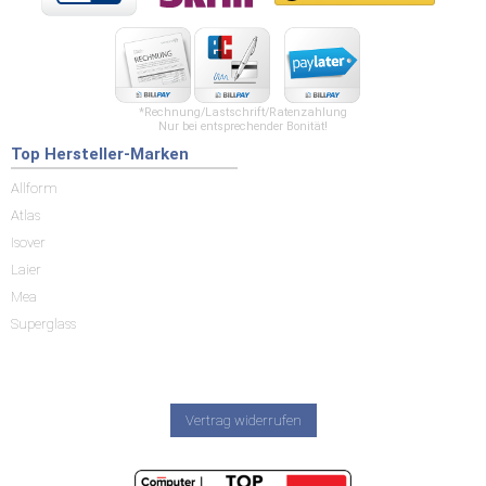
*Rechnung/Lastschrift/Ratenzahlung
Nur bei entsprechender Bonität!
Top Hersteller-Marken
Allform
Atlas
Isover
Laier
Mea
Superglass
Vertrag widerrufen