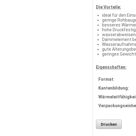
Die Vorteile:
ideal für den Ei
geringe Rohbaug
besseres Wärmere
hohe Druckfestig
wasserabweisend
Dämmelement beid
Wasseraufnahme n
gute Alterungsbe
geringes Gewicht
Eigenschaften:
Format:
Kantenbildung:
Wärmeleitfähigkei
Verpackungseinhei
Drucken