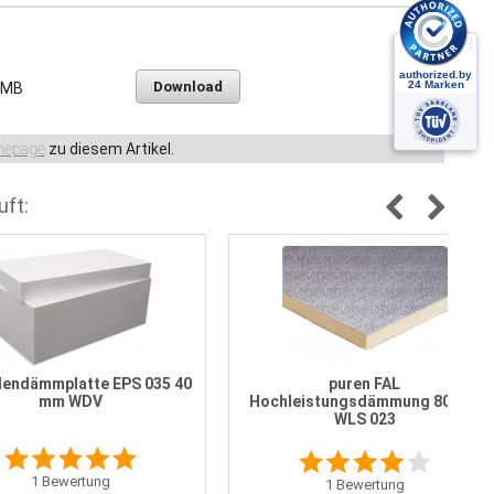
Download
 MB
epage
zu diesem Artikel.
uft:
endämmplatte EPS 035 40
puren FAL
mm WDV
Hochleistungsdämmung 80 mm
WLS 023
1
Bewertung
1
Bewertung