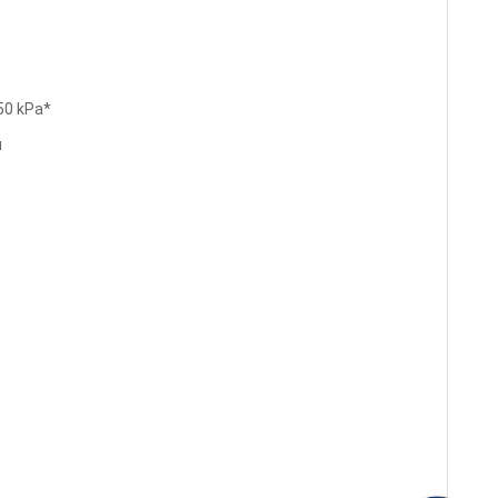
50 kPa*
u