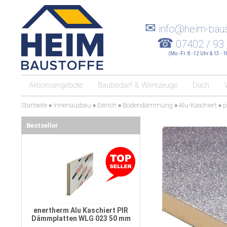
✉
info@heim-baus
☎
07402 / 93
(Mo.-Fr. 8 -12 Uhr & 13 - 
Aktionsangebote
Baubedarf & Werkzeuge
Dach
Startseite
»
Innenausbau
»
Estrich
»
Bodendämmung
»
Alu-Kaschiert
»
p
Bestseller
enertherm Alu Kaschiert PIR
Dämmplatten WLG 023 50 mm