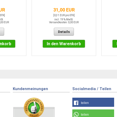
EUR
31,00 EUR
 STK]
[0,31 EUR pro STK]
wSt.
incl. 19 % MwSt.
,00 EUR
Versandkosten: 0,00 EUR
Details
enkorb
In den Warenkorb
Kundenmeinungen
Socialmedia / Teilen
teilen
teilen