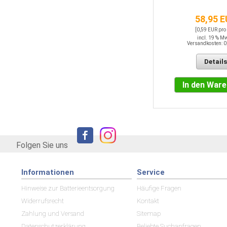
37,70 EUR
[0,75 EUR pro STK]
58,95 
incl. 19 % MwSt.
Versandkosten: 0,00 EUR
[0,59 EUR pro
incl. 19 % M
Versandkosten: 0
Details
Details
In den Warenkorb
In den War
Folgen Sie uns
Informationen
Service
Hinweise zur Batterieentsorgung
Häufige Fragen
Widerrufsrecht
Kontakt
Zahlung und Versand
Sitemap
Datenschutzerklärung
Beliebte Suchanfragen