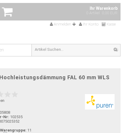
Ihr Warenkorb
0 Artikel
0,00 EUR
Anmelden
Ihr Konto
Kasse
en
 Hochleistungsdämmung FAL 60 mm WLS
gen
05808
r-Nr:
102535
0075025352
-Warengruppe:
11