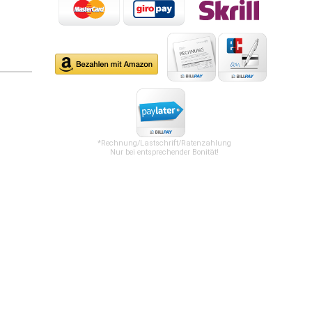
*Rechnung/Lastschrift/Ratenzahlung
Nur bei entsprechender Bonität!