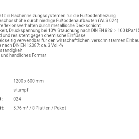
nsatz in Flächenheizungssystemen für die Fußbodenheizung
eschosshöhe durch niedrige Fußbodenaufbauten (WLS 024)
flexionsverhalten durch metallische Deckschicht
keit, Druckspannung bei 10% Stauchung nach DIN EN 826: > 100 kPa/1
 und resistent gegen chemische Einflüsse
seitig verwendbar für den wirtschaftlichen, verschnittarmen Einba
ach DIN EN 12087: ca. 3 Vol.-%
ständigkeit
 und handliches Format
1200 x 600 mm
stumpf
t:
024
t:
5,76 m² / 8 Platten / Paket