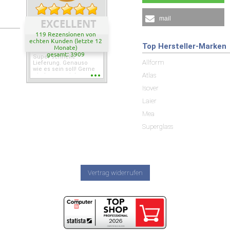
mail
EXCELLENT
119 Rezensionen von
echten Kunden (letzte 12
Top Hersteller-Marken
Monate)
gesamt: 3909
Super schnelle
Allform
Lieferung. Genauso
wie es sein soll! Gerne
Atlas
wieder wenn ich was
brauche.
Isover
Laier
Mea
Superglass
Vertrag widerrufen