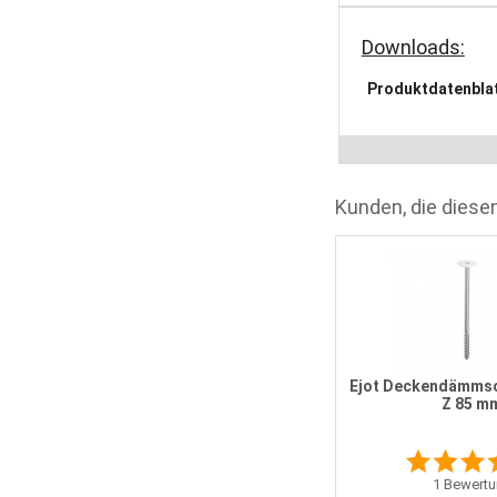
Downloads:
Produktdatenbla
Kunden, die diesen
puren Systemschrauben G1 8,0 /
200 mm
Ejot Deckendämms
Z 85 m
0
Meinungen
1
Bewertu