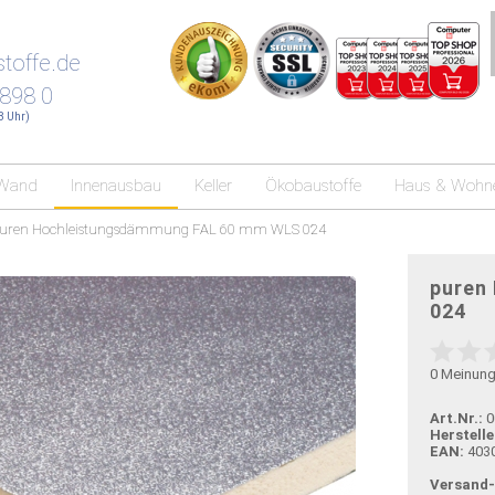
toffe.de
 898 0
18 Uhr)
Wand
Innenausbau
Keller
Ökobaustoffe
Haus & Wohn
uren Hochleistungsdämmung FAL 60 mm WLS 024
puren
024
0
Meinun
Art.Nr.:
0
Herstelle
EAN:
403
Versand