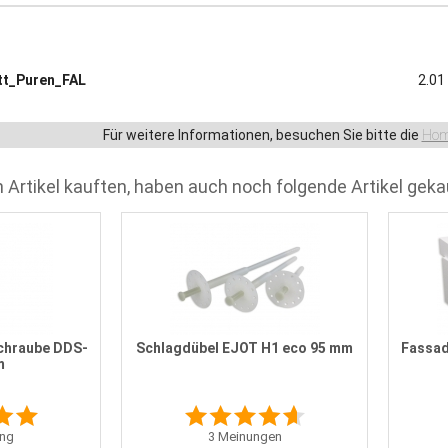
tt_Puren_FAL
2.01
Für weitere Informationen, besuchen Sie bitte die
Hom
 Artikel kauften, haben auch noch folgende Artikel geka
chraube DDS-
Schlagdübel EJOT H1 eco 95 mm
Fassad
m
ng
3
Meinungen